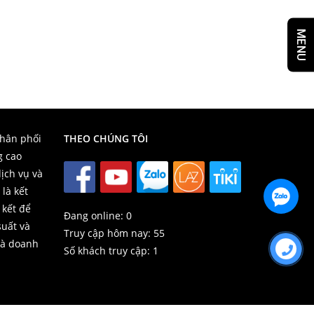
MENU
phân phối
THEO CHÚNG TÔI
g cao
ịch vụ và
 là kết
 kết để
Đang online:
0
suất và
Truy cập hôm nay:
55
và doanh
Số khách truy cập:
1