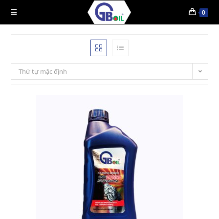
0
Thứ tự mặc định