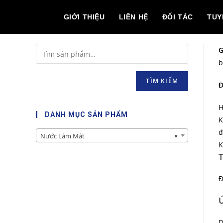
GIỚI THIỆU
LIÊN HỆ
ĐỐI TÁC
TUY
G
b
TÌM KIẾM
Đ
H
DANH MỤC SẢN PHẨM
K
đ
Nước Làm Mát
×
K
T
Đ
D