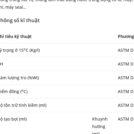
hí, máy seal…
hông số kĩ thuật
hỉ tiêu kỹ thuật
Phương
o
ỷ trọng ở 15
C (Kg/l)
ASTM D
pH
ASTM D
àm lượng tro (%Wt)
ASTM D
o
iểm đông (
C)
ASTM D
ộ tồn trữ tính kiềm (ml)
ASTM D
ộ tạo bọt (ml)
Khuynh
ASTM D
hướng
(ml)