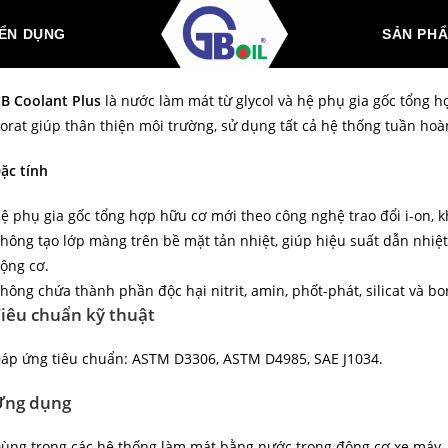
ỂN DỤNG
SẢN PH
B Coolant Plus
là nước làm mát từ glycol và hệ phụ gia gốc tổng hợp
orat giúp thân thiện môi trường, sử dụng tất cả hệ thống tuần ho
ặc tính
ệ phụ gia gốc tổng hợp hữu cơ mới theo công nghệ trao đổi i-on, kh
hông tạo lớp màng trên bề mặt tản nhiệt, giúp hiệu suất dẫn nhiệ
ộng cơ.
hông chứa thành phần độc hại nitrit, amin, phốt-phát, silicat và bo
iêu chuẩn kỹ thuật
áp ứng tiêu chuẩn: ASTM D3306, ASTM D4985, SAE J1034.
Ứng dụng
ùng trong các hệ thống làm mát bằng nước trong động cơ xe máy, ô