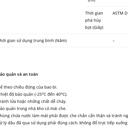
Thời gian
ASTM D
phá hủy
bọt (Giây)
hời gian sử dụng trung bình (Năm)
–
ảo quản và an toàn
ể theo chiều đứng của bao bì.
o
o
hiệt độ bảo quản (-25
C đến 40
C).
ránh lửa hoặc những chất dễ cháy.
ảo quản trong nhà kho có mái che.
hùng chứa nước làm mát phải được che chắn cẩn thận và tránh ng
ử lý dầu đã qua sử dụng phải đúng cách, không đổ trực tiếp xuốn