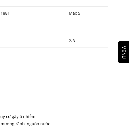
 1881
Max 5
2-3
MENU
uy cơ gây ô nhiễm.
g mương rãnh, nguồn nước.