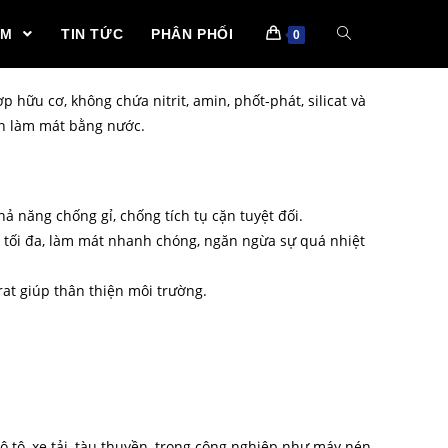
ẨM
TIN TỨC
PHÂN PHỐI
0
 hữu cơ, không chứa nitrit, amin, phốt-phát, silicat và
àn làm mát bằng nước.
ả năng chống gỉ, chống tích tụ cặn tuyệt đối.
t tối đa, làm mát nhanh chóng, ngăn ngừa sự quá nhiệt
rat giúp thân thiện môi trường.
 tô, xe tải, tàu thuyền, trong công nghiệp như máy nén