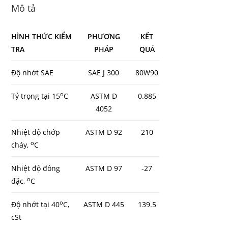
Mô tả
HÌNH THỨC KIỂM
PHƯƠNG
KẾT
TRA
PHÁP
QUẢ
Độ nhớt SAE
SAE J 300
80W90
o
Tỷ trọng tại 15
C
ASTM D
0.885
4052
Nhiệt độ chớp
ASTM D 92
210
o
cháy,
C
Nhiệt độ đông
ASTM D 97
-27
o
đặc,
C
o
Độ nhớt tại 40
C,
ASTM D 445
139.5
cSt