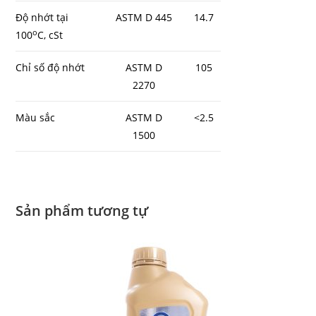
Độ nhớt tại
ASTM D 445
14.7
o
100
C, cSt
Chỉ số độ nhớt
ASTM D
105
2270
Màu sắc
ASTM D
<2.5
1500
Sản phẩm tương tự