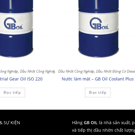
ông Nghiệp
,
Dầu Nhớt Công Nghiệp
Dầu Nhớt Công Nghiệp
,
Dầu Nhớt Động Cơ Diese
trial Gear Oil ISO 220
Nước làm mát – GB Oil Coolant Plus
Đọc tiếp
Đọc tiếp
& SỰ KIỆN
Hãng
GB OIL
là nhà sản xuất, 
và tiếp thị dầu nhờn chất lượn