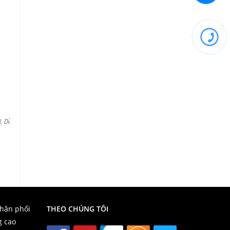
l
,
Dầu Nhớt Hàng Hải
,
Dầu Nhớt Ô Tô Cao Cấp
phân phối
THEO CHÚNG TÔI
g cao