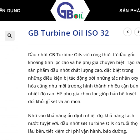
ỂN DỤNG
SẢN PH
GB Turbine Oil ISO 32
Dầu nhớt GB Turbine Oils với công thức từ dầu gốc
khoáng tinh lọc cao và hệ phụ gia chuyên biệt. Tạo r
sản phẩm dầu nhớt chất lượng cao, đặc biệt trong
những điều kiện bị tác động bởi những tác nhân oxy
hóa cũng như môi trường hình thành nhiều cặn bùn
nhiệt độ cao. Hệ phụ gia chọn lọc giúp bảo bệ tuyệt
đối khỏi gỉ sét và ăn mòn.
Nhờ vào khả năng ổn định nhiệt độ, khả năng tách
nước tuyệt vời, dầu nhớt GB Turbine Oils có tuổi thọ
lâu bền, tiết kiệm chi phí vận hành, bảo dưỡng.