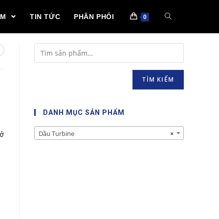
ẨM
TIN TỨC
PHÂN PHỐI
0
TÌM KIẾM
a
DANH MỤC SẢN PHẨM
Dầu Turbine
×
 ở