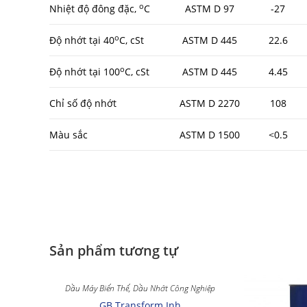
o
Nhiệt độ đông đặc,
C
ASTM D 97
-27
o
Độ nhớt tại 40
C, cSt
ASTM D 445
22.6
o
Độ nhớt tại 100
C, cSt
ASTM D 445
4.45
Chỉ số độ nhớt
ASTM D 2270
108
Màu sắc
ASTM D 1500
<0.5
Sản phẩm tương tự
Dầu Máy Biến Thế
,
Dầu Nhớt Công Nghiệp
GB Transform Inh