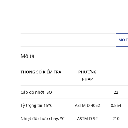
MÔ T
Mô tả
THÔNG SỐ KIỂM TRA
PHƯƠNG
PHÁP
Cấp độ nhớt ISO
22
o
Tỷ trọng tại 15
C
ASTM D 4052
0.854
o
Nhiệt độ chớp cháy,
C
ASTM D 92
210