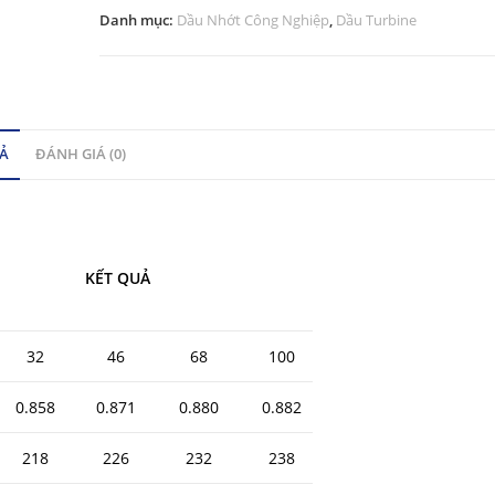
Danh mục:
Dầu Nhớt Công Nghiệp
,
Dầu Turbine
Ả
ĐÁNH GIÁ (0)
KẾT QUẢ
32
46
68
100
0.858
0.871
0.880
0.882
218
226
232
238