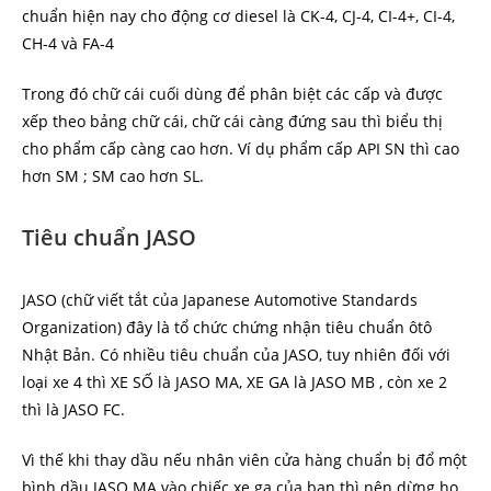
chuẩn hiện nay cho động cơ diesel là CK-4, CJ-4, CI-4+, CI-4,
CH-4 và FA-4
Trong đó chữ cái cuối dùng để phân biệt các cấp và được
xếp theo bảng chữ cái, chữ cái càng đứng sau thì biểu thị
cho phẩm cấp càng cao hơn. Ví dụ phẩm cấp API SN thì cao
hơn SM ; SM cao hơn SL.
Tiêu chuẩn JASO
JASO (chữ viết tắt của Japanese Automotive Standards
Organization) đây là tổ chức chứng nhận tiêu chuẩn ôtô
Nhật Bản. Có nhiều tiêu chuẩn của JASO, tuy nhiên đối với
loại xe 4 thì XE SỐ là JASO MA, XE GA là JASO MB , còn xe 2
thì là JASO FC.
Vì thế khi thay dầu nếu nhân viên cửa hàng chuẩn bị đổ một
bình dầu JASO MA vào chiếc xe ga của bạn thì nên dừng họ