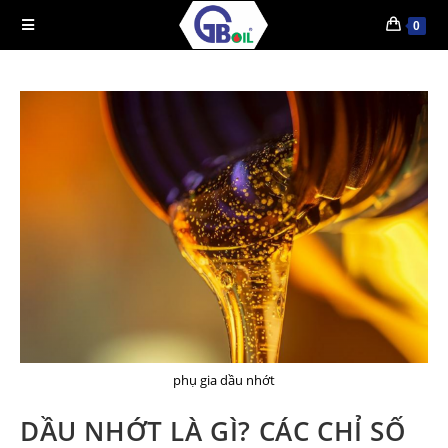
0
phụ gia dầu nhớt
DẦU NHỚT LÀ GÌ? CÁC CHỈ SỐ