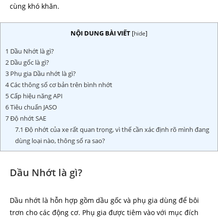
cùng khó khăn.
NỘI DUNG BÀI VIẾT
[
hide
]
1
Dầu Nhớt là gì?
2
Dầu gốc là gì?
3
Phụ gia Dầu nhớt là gì?
4
Các thông số cơ bản trên bình nhớt
5
Cấp hiệu năng API
6
Tiêu chuẩn JASO
7
Độ nhớt SAE
7.1
Độ nhớt của xe rất quan trọng, vì thế cần xác định rõ mình đang
dùng loại nào, thông số ra sao?
Dầu Nhớt là gì?
Dầu nhớt là hỗn hợp gồm dầu gốc và phụ gia dùng để bôi
trơn cho các động cơ. Phụ gia được tiêm vào với mục đích