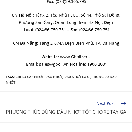
Fax:
(028)39.305.795
CN Hà Nội:
Tầng 2, Tòa Nhà PECO, Số 44, Phố Sài Đồng,
Phường Sài Đồng, Quận Long Biên, Hà Nội.
Điện
thoại:
(024)36.750.751 –
Fax:
(024)36.750.751
CN Đà Nẵng:
Tầng 2-674A Điện Biên Phủ, TP. Đà Nẵng
Website:
www.Gboil.vn –
Email:
sales@gboil.vn
Hotline:
1900 2031
TAGS:
CHỈ SỐ CẤP NHỚT
,
DẦU NHỚT
,
DẦU NHỚT LÀ GÌ
,
THÔNG SỐ DẦU
NHỚT
C
Next Post
o
PHƯƠNG THỨC DÙNG DẦU NHỚT TỐT CHO XE TAY GA
n
t