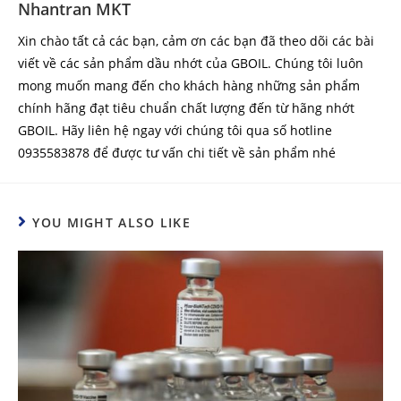
Nhantran MKT
i
n
Xin chào tất cả các bạn, cảm ơn các bạn đã theo dõi các bài
u
viết về các sản phẩm dầu nhớt của GBOIL. Chúng tôi luôn
mong muốn mang đến cho khách hàng những sản phẩm
e
chính hãng đạt tiêu chuẩn chất lượng đến từ hãng nhớt
R
GBOIL. Hãy liên hệ ngay với chúng tôi qua số hotline
e
0935583878 để được tư vấn chi tiết về sản phẩm nhé
a
d
i
YOU MIGHT ALSO LIKE
n
g