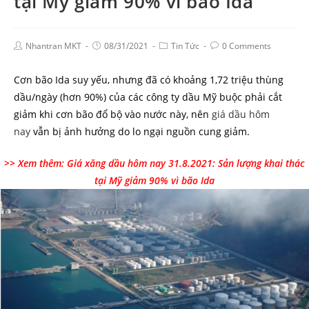
tại Mỹ giảm 90% vì bão Ida
Nhantran MKT
08/31/2021
Tin Tức
0 Comments
Cơn bão Ida suy yếu, nhưng đã có khoảng 1,72 triệu thùng
dầu/ngày (hơn 90%) của các công ty dầu Mỹ buộc phải cắt
giảm khi cơn bão đổ bộ vào nước này, nên
giá dầu hôm
nay
vẫn bị ảnh hưởng do lo ngại nguồn cung giảm.
>> Xem thêm:
Giá xăng dầu hôm nay 31.8.2021: Sản lượng khai thác
tại Mỹ giảm 90% vì bão Ida