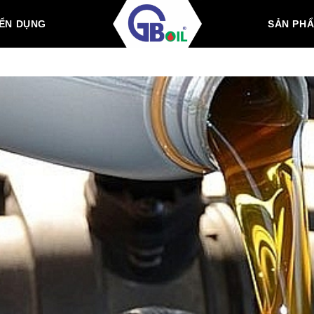
ỂN DỤNG
SẢN PH