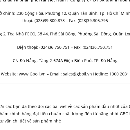
ở chính: 230 Cộng Hòa, Phường 12, Quận Tân Bình, Tp. Hồ Chí Min
thoại: (028)39.300.878 – Fax: (028)39.305.795
g 2, Tòa Nhà PECO, Số 44, Phố Sài Đồng, Phường Sài Đồng, Quận Lon
Điện thoại: (024)36.750.751 – Fax: (024)36.750.751
CN Đà Nẵng: Tầng 2-674A Điện Biên Phủ, TP. Đà Nẵng
Website: www.Gboil.vn – Email: sales@gboil.vn Hotline: 1900 2031
m ơn các bạn đã theo dõi các bài viết về các sản phẩm dầu nhớt c
ẩm chính hãng đạt tiêu chuẩn chất lượng đến từ hãng nhớt GBOIL.
ư vấn chi tiết về sản phẩm nhé