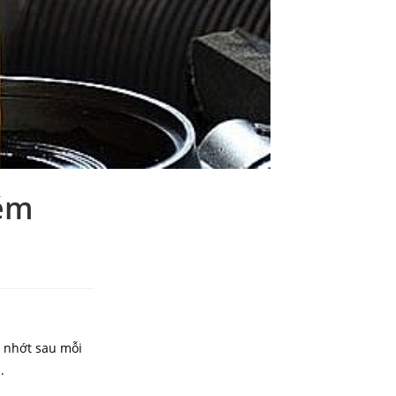
ném
u nhớt sau mỗi
.