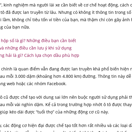
p”, kinh nghiệm mà người lái xe cần biết về cơ chế hoạt động, cách
tô đã được lan truyền từ lâu. Nhưng có không ít thông tin trong số
ai lầm, không chỉ tiêu tốn ví tiền của bạn, mà thậm chí còn gây ảnh
ng của bạn nữa.
hộp số là gì? Những điều bạn cần biết
và những điều cần lưu ý khi sử dụng
g hải là gì? Cách lựa chọn dầu phù hợp
 chính là quan điểm vẫn đang được lan truyền khá phổ biến hiện 
sau mỗi 3.000 dặm (khoảng hơn 4.800 km) đường. Thông tin này dễ
rang web hoặc các nhóm Facebook.
tô cũ được chế tạo với dung sai lớn nên buộc người sử dụng phải 
au mỗi vài nghìn dặm. Kể cả trong trường hợp nhớt ô tô được tha
giúp kéo dài được “tuổi thọ” của những động cơ cũ này.
 các động cơ hiện đại được chế tạo tốt hơn rất nhiều và các loại 