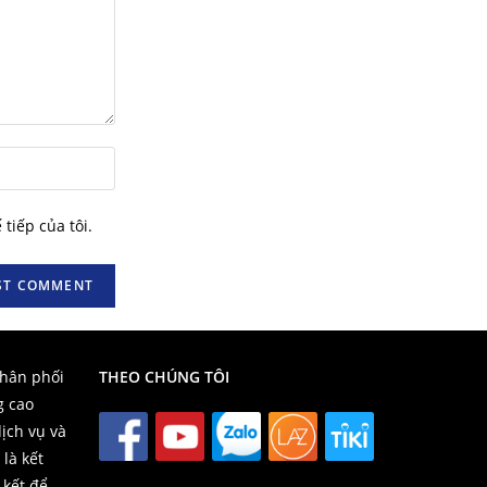
tiếp của tôi.
phân phối
THEO CHÚNG TÔI
g cao
ịch vụ và
 là kết
 kết để