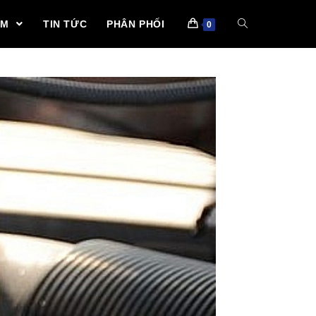
ẨM
TIN TỨC
PHÂN PHỐI
0