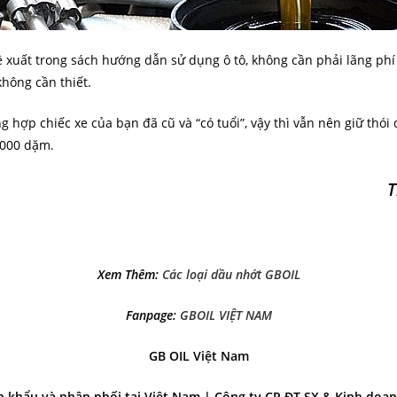
 xuất trong sách hướng dẫn sử dụng ô tô, không cần phải lãng phí
hông cần thiết.
g hợp chiếc xe của bạn đã cũ và “có tuổi”, vậy thì vẫn nên giữ thói
.000 dặm.
T
Xem Thêm:
Các loại dầu nhớt GBOIL
Fanpage:
GBOIL VIỆT NAM
GB OIL Việt Nam
 khẩu và phân phối tại Việt Nam | Công ty CP ĐT SX & Kinh doan