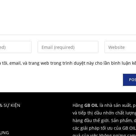
 tôi, email, và trang web trong trình duyệt này cho lần bình luận kế 
& SỰ KIỆN
Hãng
GB OIL
là nhà sản xuất, 
và tiếp thị dầu nhờn chất lượn
hàng đầu thế giới. Sản phẩm, d
các giải pháp tối ưu của GB OIL
DỤNG
quả của việc không ngừng cam