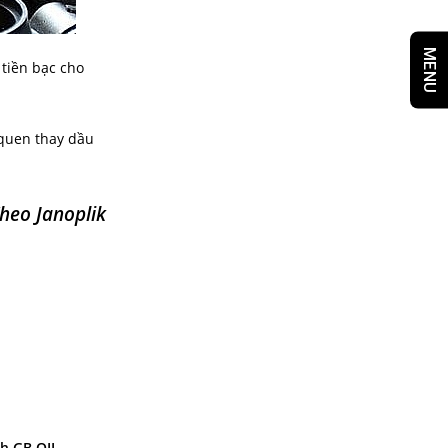
MENU
 tiền bạc cho
 quen thay dầu
heo Janoplik
h GB OIL.