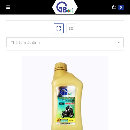
0
Thứ tự mặc định