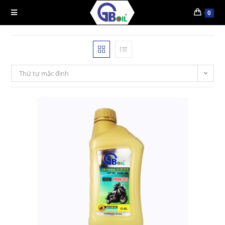
0
Thứ tự mặc định