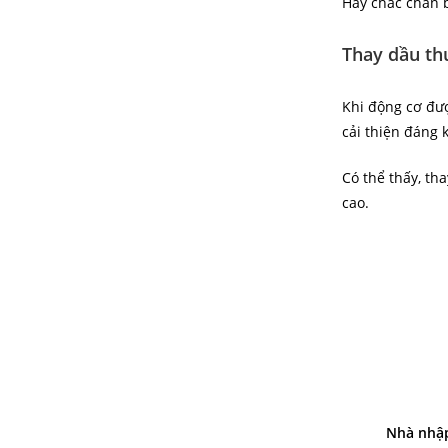
Hãy chắc chắn b
Thay dầu th
Khi động cơ đư
cải thiện đáng k
Có thể thấy, th
cao.
Nhà nhập