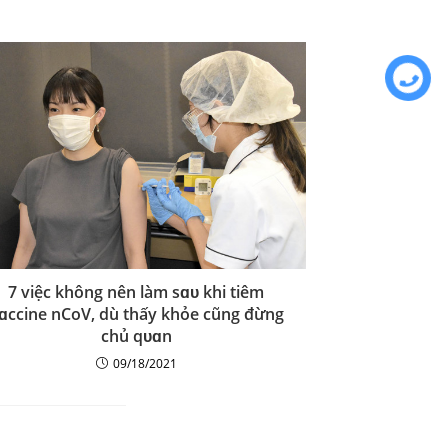
7 việc không nên làm sɑᴜ khi tiêm
ɑccine nCoV, dù thấy khỏe cũng đừng
chủ qᴜɑn
09/18/2021