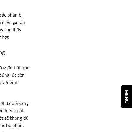
các phần bị
ì, lên ga lớn
y cho thấy
 nhớt
ng
ông đủ bôi trơn
 đúng lúc còn
o với bình
MENU
hớt đã đổi sang
m hiệu suất.
hớt sẽ không đủ
các bộ phận.