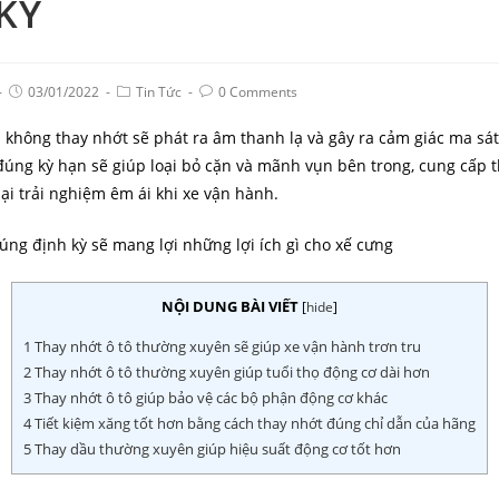
KỲ
03/01/2022
Tin Tức
0 Comments
 không thay nhớt sẽ phát ra âm thanh lạ và gây ra cảm giác ma sát
đúng kỳ hạn sẽ giúp loại bỏ cặn và mãnh vụn bên trong, cung cấp
lại trải nghiệm êm ái khi xe vận hành.
úng định kỳ sẽ mang lợi những lợi ích gì cho xế cưng
NỘI DUNG BÀI VIẾT
[
hide
]
1
Thay nhớt ô tô thường xuyên sẽ giúp xe vận hành trơn tru
2
Thay nhớt ô tô thường xuyên giúp tuổi thọ động cơ dài hơn
3
Thay nhớt ô tô giúp bảo vệ các bộ phận động cơ khác
4
Tiết kiệm xăng tốt hơn bằng cách thay nhớt đúng chỉ dẫn của hãng
5
Thay dầu thường xuyên giúp hiệu suất động cơ tốt hơn