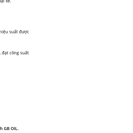
ại xe.
hiệu suất được
, đạt công suất
h GB OIL.