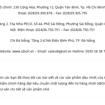
ở chính: 230 Cộng Hòa, Phường 12, Quận Tân Bình, Tp. Hồ Chí Min
thoại: (028)39.300.878 – Fax: (028)39.305.795
ầng 2, Tòa Nhà PECO, Số 44, Phố Sài Đồng, Phường Sài Đồng, Quận 
Nội. Điện thoại: (024)36.750.751 – Fax: (024)36.750.751
CN Đà Nẵng: Tầng 2-674A Điện Biên Phủ, TP. Đà Nẵng
ebsite: www.Gboil.vn – Email: sales@gboil.vn Hotline: 0935 58 38 
m ơn các bạn đã theo dõi các bài viết về các sản phẩm dầu nhớt c
ẩm chính hãng đạt tiêu chuẩn chất lượng đến từ hãng nhớt GBOIL.
ư vấn chi tiết về sản phẩm nhé