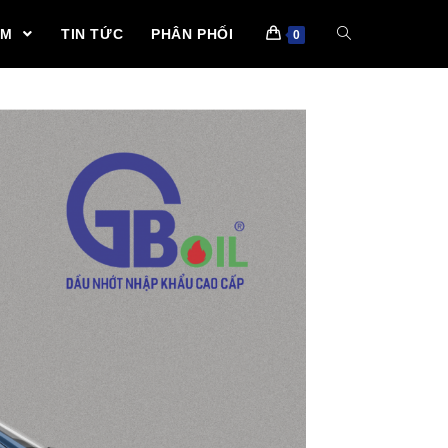
ẨM
TIN TỨC
PHÂN PHỐI
0