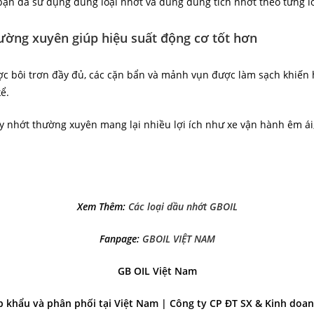
ạn đã sử dụng đúng loại nhớt và đúng dung tích nhớt theo từng lo
ường xuyên giúp hiệu suất động cơ tốt hơn
ợc bôi trơn đầy đủ, các cặn bẩn và mảnh vụn được làm sạch khiến 
ể.
ay nhớt thường xuyên mang lại nhiều lợi ích như xe vận hành êm ái
Xem Thêm:
Các loại dầu nhớt GBOIL
Fanpage:
GBOIL VIỆT NAM
GB OIL Việt Nam
 khẩu và phân phối tại Việt Nam | Công ty CP ĐT SX & Kinh doan