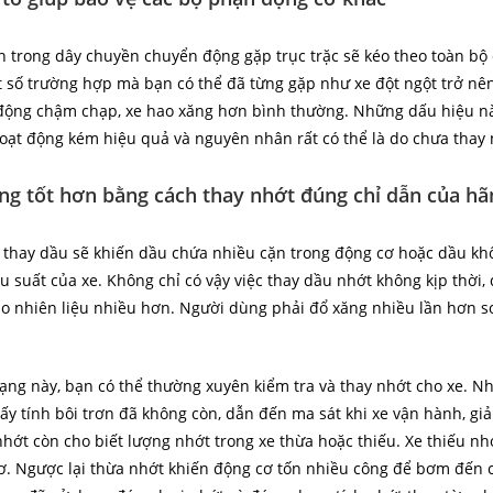
 trong dây chuyền chuyển động gặp trục trặc sẽ kéo theo toàn bộ 
số trường hợp mà bạn có thể đã từng gặp như xe đột ngột trở nên 
ộng chậm chạp, xe hao xăng hơn bình thường. Những dấu hiệu nà
oạt động kém hiệu quả và nguyên nhân rất có thể là do chưa thay
ăng tốt hơn bằng cách thay nhớt đúng chỉ dẫn của hã
 thay dầu sẽ khiến dầu chứa nhiều cặn trong động cơ hoặc dầu kh
u suất của xe. Không chỉ có vậy việc thay dầu nhớt không kịp thời,
ao nhiên liệu nhiều hơn. Người dùng phải đổ xăng nhiều lần hơn s
rạng này, bạn có thể thường xuyên kiểm tra và thay nhớt cho xe. N
y tính bôi trơn đã không còn, dẫn đến ma sát khi xe vận hành, giả
hớt còn cho biết lượng nhớt trong xe thừa hoặc thiếu. Xe thiếu n
ơ. Ngược lại thừa nhớt khiến động cơ tốn nhiều công để bơm đến 