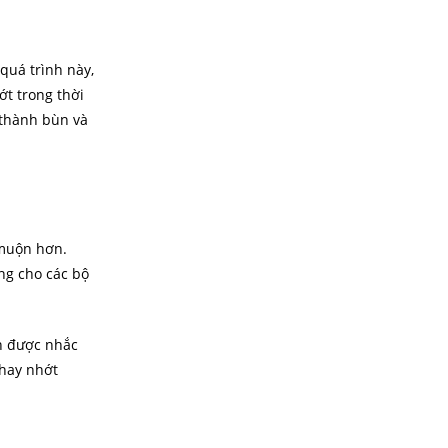
quá trình này,
ớt trong thời
 thành bùn và
 muộn hơn.
ng cho các bộ
ôn được nhắc
thay nhớt