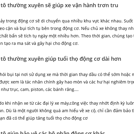
 tô thường xuyên sẽ giúp xe vận hành trơn tru
ảy trong động cơ sẽ di chuyển qua nhiều khu vực khác nhau. Suốt 
o cặn và bụi tích tụ bên trong động cơ. Nếu chủ xe không thay nh
 chất bẩn sẽ tích tụ ngày một nhiều hơn. Theo thời gian, chúng tạo
 tạo ra ma sát và gây hại cho động cơ.
 tô thường xuyên giúp tuổi thọ động cơ dài hơn
hói bụi tại nơi sử dụng xe mà thời gian thay dầu có thể sớm hoặc
được xem là tác nhân chính gây hao mòn và các hư hại nghiêm trọ
như trục, cam, piston, các bánh răng….
 do khi nhận xe từ các đại lý xe máy,công việc thay nhớt định kỳ lu
ần. Dù là một người không quá am hiểu về xe cộ, chỉ cần đảm bảo 
n đã có thể giúp tăng tuổi thọ cho động cơ
 tô giúp bảo vệ các bộ phận động cơ khác