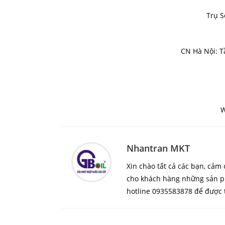
Trụ S
CN Hà Nội: T
W
Nhantran MKT
Xin chào tất cả các bạn, cả
cho khách hàng những sản ph
hotline 0935583878 để được t