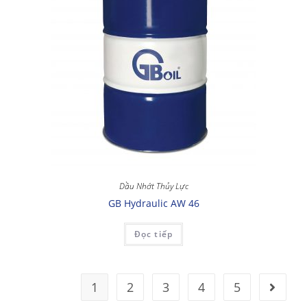
Dầu Nhớt Thủy Lực
GB Hydraulic AW 46
Đọc tiếp
1
2
3
4
5