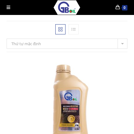
0
Thứ tự mặc định