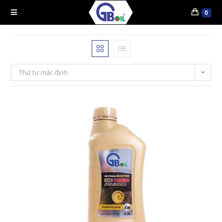
0
Thứ tự mặc định