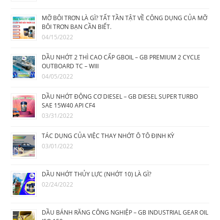
MỠ BÔI TRƠN LÀ GÌ? TẤT TẦN TẬT VỀ CÔNG DỤNG CỦA MỠ
BÔI TRƠN BẠN CẦN BIẾT.
04/15/2022
DẦU NHỚT 2 THÌ CAO CẤP GBOIL – GB PREMIUM 2 CYCLE
OUTBOARD TC – WIII
04/05/2022
DẦU NHỚT ĐỘNG CƠ DIESEL – GB DIESEL SUPER TURBO
SAE 15W40 API CF4
03/31/2022
TÁC DỤNG CỦA VIỆC THAY NHỚT Ô TÔ ĐỊNH KỲ
03/01/2022
DẦU NHỚT THỦY LỰC (NHỚT 10) LÀ GÌ?
02/24/2022
DẦU BÁNH RĂNG CÔNG NGHIỆP – GB INDUSTRIAL GEAR OIL