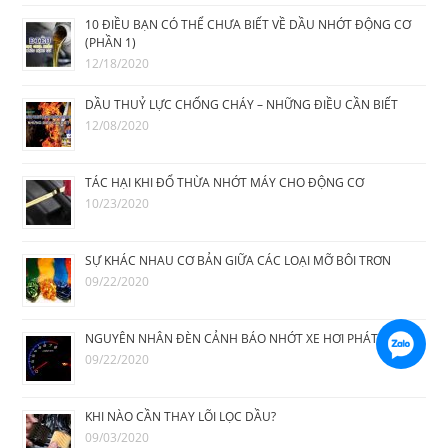
10 ĐIỀU BẠN CÓ THỂ CHƯA BIẾT VỀ DẦU NHỚT ĐỘNG CƠ
(PHẦN 1)
12/18/2020
DẦU THUỶ LỰC CHỐNG CHÁY – NHỮNG ĐIỀU CẦN BIẾT
12/08/2020
TÁC HẠI KHI ĐỔ THỪA NHỚT MÁY CHO ĐỘNG CƠ
10/23/2020
SỰ KHÁC NHAU CƠ BẢN GIỮA CÁC LOẠI MỠ BÔI TRƠN
09/22/2020
NGUYÊN NHÂN ĐÈN CẢNH BÁO NHỚT XE HƠI PHÁT SÁNG
09/22/2020
KHI NÀO CẦN THAY LÕI LỌC DẦU?
09/03/2020