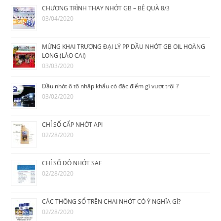
CHƯƠNG TRÌNH THAY NHỚT GB – BÊ QUÀ 8/3
03/04/2020
MỪNG KHAI TRƯƠNG ĐẠI LÝ PP DẦU NHỚT GB OIL HOÀNG
LONG (LÀO CAI)
03/03/2020
Dầu nhớt ô tô nhập khẩu có đặc điểm gì vượt trội ?
03/02/2020
CHỈ SỐ CẤP NHỚT API
02/28/2020
CHỈ SỐ ĐỘ NHỚT SAE
02/28/2020
CÁC THÔNG SỐ TRÊN CHAI NHỚT CÓ Ý NGHĨA GÌ?
02/28/2020