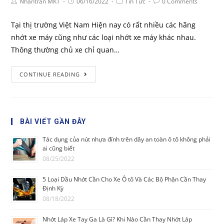
Nhantran MKT
06/16/2022
Tin Tức
0 Comments
Tại thị trường Việt Nam Hiện nay có rất nhiều các hãng
nhớt xe máy cũng như các loại nhớt xe máy khác nhau.
Thông thường chủ xe chỉ quan…
CONTINUE READING
BÀI VIẾT GẦN ĐÂY
Tác dụng của nút nhựa đính trên dây an toàn ô tô không phải
ai cũng biết
08/25/2022
5 Loại Dầu Nhớt Cần Cho Xe Ô tô Và Các Bộ Phận Cần Thay
Định Kỳ
08/18/2022
Nhớt Láp Xe Tay Ga Là Gì? Khi Nào Cần Thay Nhớt Láp