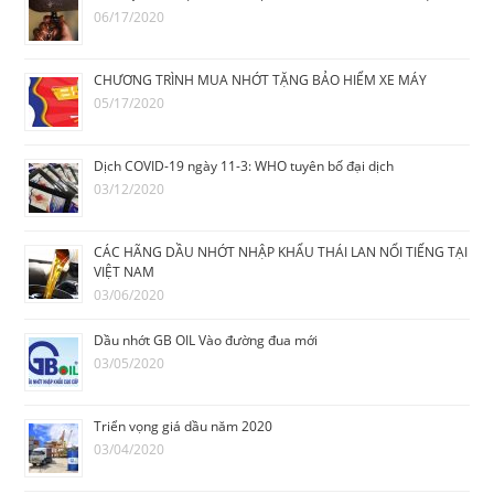
06/17/2020
CHƯƠNG TRÌNH MUA NHỚT TẶNG BẢO HIỂM XE MÁY
05/17/2020
Dịch COVID-19 ngày 11-3: WHO tuyên bố đại dịch
03/12/2020
CÁC HÃNG DẦU NHỚT NHẬP KHẨU THÁI LAN NỔI TIẾNG TẠI
VIỆT NAM
03/06/2020
Dầu nhớt GB OIL Vào đường đua mới
03/05/2020
Triển vọng giá dầu năm 2020
03/04/2020