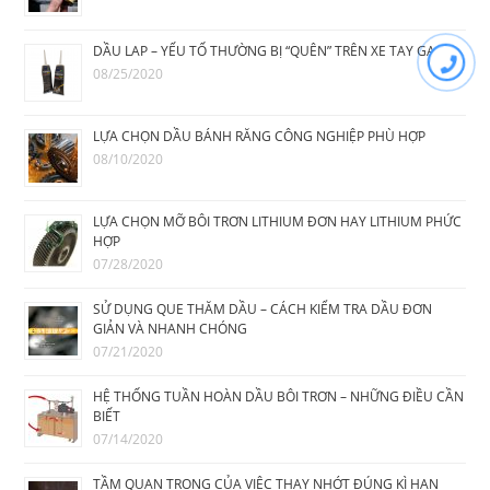
DẦU LAP – YẾU TỐ THƯỜNG BỊ “QUÊN” TRÊN XE TAY GA
08/25/2020
LỰA CHỌN DẦU BÁNH RĂNG CÔNG NGHIỆP PHÙ HỢP
08/10/2020
LỰA CHỌN MỠ BÔI TRƠN LITHIUM ĐƠN HAY LITHIUM PHỨC
HỢP
07/28/2020
SỬ DỤNG QUE THĂM DẦU – CÁCH KIỂM TRA DẦU ĐƠN
GIẢN VÀ NHANH CHÓNG
07/21/2020
HỆ THỐNG TUẦN HOÀN DẦU BÔI TRƠN – NHỮNG ĐIỀU CẦN
BIẾT
07/14/2020
TẦM QUAN TRỌNG CỦA VIỆC THAY NHỚT ĐÚNG KÌ HẠN