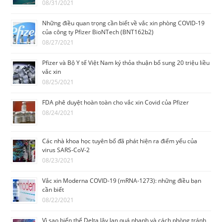
08/31/2021
Những điều quan trọng cần biết về vắc xin phòng COVID-19
của công ty Pfizer BioNTech (BNT162b2)
08/27/2021
Pfizer và Bộ Y tế Việt Nam ký thỏa thuận bổ sung 20 triệu liều
vắc xin
08/25/2021
FDA phê duyệt hoàn toàn cho vắc xin Covid của Pfizer
08/24/2021
Các nhà khoa học tuyêп bố đã phát hiện ra điểm yếu của
virus SARS-CoV-2
08/23/2021
Vắc xin Moderna COVID-19 (mRNA-1273): những điều bạn
cần biết
08/22/2021
Vì sao biến thể Delta lây lan quá nhanh và cách phòng tránh