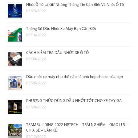
Nhớt Ô Tô Là Gì? Những Thông Tin Cần Biết Về Nhớt Ô Tô
06/23/2022
Thông Số Dầu Nhớt Xe Máy Bạn Cần Biết
06/16/2022
CÁCH KIỂM TRA DẦU NHỚT XE Ô TÔ
06/09/2022
Dầu nhớt xe máy như thế nào sẽ phù hợp cho xe của bạn
05/26/2022
PHƯƠNG THỨC DÙNG DẦU NHỚT TỐT CHO XE TAY GA
05/20/2022
TEAMBUILDING 2022 NPTECH – TRẢI NGHIỆM – GIAO LƯU –
CHIA SẼ – GẮN KẾT
05/12/2022