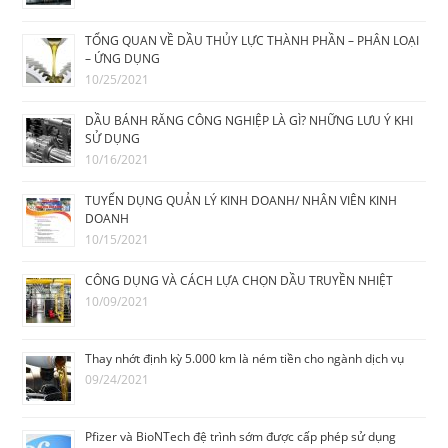
TỔNG QUAN VỀ DẦU THỦY LỰC THÀNH PHẦN – PHÂN LOẠI
– ỨNG DỤNG
10/25/2021
DẦU BÁNH RĂNG CÔNG NGHIỆP LÀ GÌ? NHỮNG LƯU Ý KHI
SỬ DỤNG
10/16/2021
TUYỂN DỤNG QUẢN LÝ KINH DOANH/ NHÂN VIÊN KINH
DOANH
10/15/2021
CÔNG DỤNG VÀ CÁCH LỰA CHỌN DẦU TRUYỀN NHIỆT
10/09/2021
Thay nhớt định kỳ 5.000 km là ném tiền cho ngành dịch vụ
09/24/2021
Pfizer và BioNTech đệ trình sớm được cấp phép sử dụng