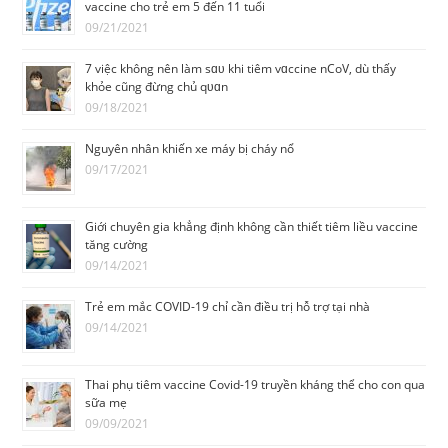
vaccine cho trẻ em 5 đến 11 tuổi
09/21/2021
7 việc không nên làm sɑᴜ khi tiêm vɑccine nCoV, dù thấy
khỏe cũng đừng chủ qᴜɑn
09/18/2021
Nguyên nhân khiến xe máy bị cháy nổ
09/17/2021
Giới chuyên gia khẳng định không cần thiết tiêm liều vaccine
tăng cường
09/14/2021
Trẻ em mắc COVID-19 chỉ cần điều trị hỗ trợ tại nhà
09/14/2021
Thai phụ tiêm vaccine Covid-19 truyền kháng thể cho con qua
sữa mẹ
09/09/2021