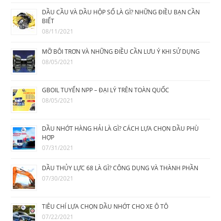
DẦU CẦU VÀ DẦU HỘP SỐ LÀ GÌ? NHỮNG ĐIỀU BẠN CẦN
BIẾT
08/11/2021
MỠ BÔI TRƠN VÀ NHỮNG ĐIỀU CẦN LƯU Ý KHI SỬ DỤNG
08/05/2021
GBOIL TUYỂN NPP – ĐẠI LÝ TRÊN TOÀN QUỐC
08/05/2021
DẦU NHỚT HÀNG HẢI LÀ GÌ? CÁCH LỰA CHỌN DẦU PHÙ
HỢP
07/31/2021
DẦU THỦY LỰC 68 LÀ GÌ? CÔNG DỤNG VÀ THÀNH PHẦN
07/30/2021
TIÊU CHÍ LỰA CHỌN DẦU NHỚT CHO XE Ô TÔ
07/22/2021