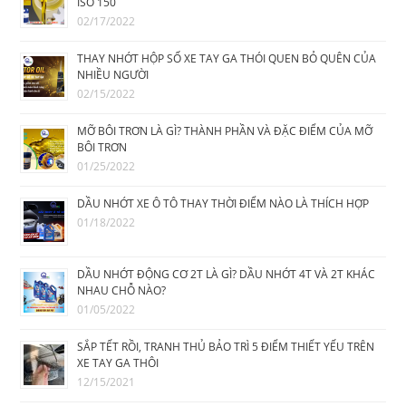
ISO 150
02/17/2022
THAY NHỚT HỘP SỐ XE TAY GA THÓI QUEN BỎ QUÊN CỦA
NHIỀU NGƯỜI
02/15/2022
MỠ BÔI TRƠN LÀ GÌ? THÀNH PHẦN VÀ ĐẶC ĐIỂM CỦA MỠ
BÔI TRƠN
01/25/2022
DẦU NHỚT XE Ô TÔ THAY THỜI ĐIỂM NÀO LÀ THÍCH HỢP
01/18/2022
DẦU NHỚT ĐỘNG CƠ 2T LÀ GÌ? DẦU NHỚT 4T VÀ 2T KHÁC
NHAU CHỖ NÀO?
01/05/2022
SẮP TẾT RỒI, TRANH THỦ BẢO TRÌ 5 ĐIỂM THIẾT YẾU TRÊN
XE TAY GA THÔI
12/15/2021