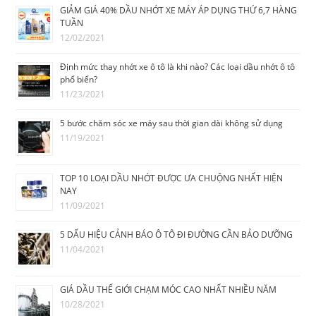
GIẢM GIÁ 40% DẦU NHỚT XE MÁY ÁP DỤNG THỨ 6,7 HÀNG
TUẦN
12/02/2021
Định mức thay nhớt xe ô tô là khi nào? Các loại dầu nhớt ô tô
phổ biến?
11/23/2021
5 bước chăm sóc xe máy sau thời gian dài không sử dụng
11/19/2021
TOP 10 LOẠI DẦU NHỚT ĐƯỢC ƯA CHUỘNG NHẤT HIỆN
NAY
11/09/2021
5 DẤU HIỆU CẢNH BÁO Ô TÔ ĐI ĐƯỜNG CẦN BẢO DƯỠNG
11/04/2021
GIÁ DẦU THẾ GIỚI CHẠM MÓC CAO NHẤT NHIỀU NĂM
10/28/2021