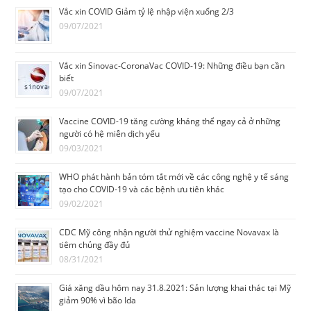
Vắc xin COVID Giảm tỷ lệ nhập viện xuống 2/3
09/07/2021
Vắc xin Sinovac-CoronaVac COVID-19: Những điều bạn cần
biết
09/07/2021
Vaccine COVID-19 tăng cường kháng thể ngay cả ở những
người có hệ miễn dịch yếu
09/03/2021
WHO phát hành bản tóm tắt mới về các công nghệ y tế sáng
tạo cho COVID-19 và các bệnh ưu tiên khác
09/02/2021
CDC Mỹ công nhận người thử nghiệm vaccine Novavax là
tiêm chủng đầy đủ
08/31/2021
Giá xăng dầu hôm nay 31.8.2021: Sản lượng khai thác tại Mỹ
giảm 90% vì bão Ida