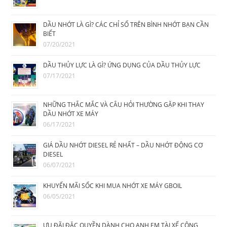
DẦU NHỚT LÀ GÌ? CÁC CHỈ SỐ TRÊN BÌNH NHỚT BẠN CẦN
BIẾT
07/20/2021
DẦU THỦY LỰC LÀ GÌ? ỨNG DỤNG CỦA DẦU THỦY LỰC
07/17/2021
NHỮNG THẮC MẮC VÀ CÂU HỎI THƯỜNG GẶP KHI THAY
DẦU NHỚT XE MÁY
06/17/2021
GIÁ DẦU NHỚT DIESEL RẺ NHẤT – DẦU NHỚT ĐỘNG CƠ
DIESEL
06/07/2021
KHUYẾN MÃI SỐC KHI MUA NHỚT XE MÁY GBOIL
06/05/2021
ƯU ĐÃI ĐẶC QUYỀN DÀNH CHO ANH EM TÀI XẾ CÔNG