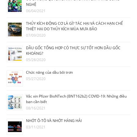
NGHỆ
06/04/2021
THỦY KÍCH ĐỘNG CƠ LÀ GÌ? TÁC HẠI VÀ CÁCH HẠN CHẾ
THIỆT HẠI DO THỦY KÍCH MÙA MƯA BÃO
07/09/2020
DẦU GỐC TỔNG HỢP CÓ THỰC SỰ TỐT HƠN DẦU GỐC
KHOÁNG?
05/28/2020
Chức năng của dầu bôi trơn
05/27/2020
Vắc xin Pfizer BioNTech (BNT162b2) COVID-19: Những điều
bạn cần biết
08/16/2021
NHỚT Ô-TÔ VÀ NHỚT HÀNG HẢI
03/11/2021