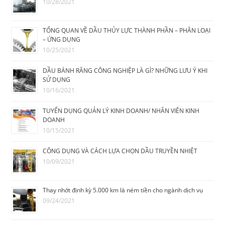
10/28/2021
TỔNG QUAN VỀ DẦU THỦY LỰC THÀNH PHẦN – PHÂN LOẠI
– ỨNG DỤNG
10/25/2021
DẦU BÁNH RĂNG CÔNG NGHIỆP LÀ GÌ? NHỮNG LƯU Ý KHI
SỬ DỤNG
10/16/2021
TUYỂN DỤNG QUẢN LÝ KINH DOANH/ NHÂN VIÊN KINH
DOANH
10/15/2021
CÔNG DỤNG VÀ CÁCH LỰA CHỌN DẦU TRUYỀN NHIỆT
10/09/2021
Thay nhớt định kỳ 5.000 km là ném tiền cho ngành dịch vụ
09/24/2021