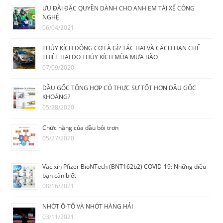
ƯU ĐÃI ĐẶC QUYỀN DÀNH CHO ANH EM TÀI XẾ CÔNG
NGHỆ
06/04/2021
THỦY KÍCH ĐỘNG CƠ LÀ GÌ? TÁC HẠI VÀ CÁCH HẠN CHẾ
THIỆT HẠI DO THỦY KÍCH MÙA MƯA BÃO
07/09/2020
DẦU GỐC TỔNG HỢP CÓ THỰC SỰ TỐT HƠN DẦU GỐC
KHOÁNG?
05/28/2020
Chức năng của dầu bôi trơn
05/27/2020
Vắc xin Pfizer BioNTech (BNT162b2) COVID-19: Những điều
bạn cần biết
08/16/2021
NHỚT Ô-TÔ VÀ NHỚT HÀNG HẢI
03/11/2021