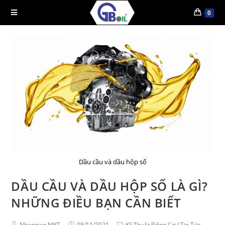
0
Dầu cầu và dầu hộp số
DẦU CẦU VÀ DẦU HỘP SỐ LÀ GÌ?
NHỮNG ĐIỀU BẠN CẦN BIẾT
Nhantran MKT
08/11/2021
Kỹ Thuật Động Cơ
/
Tin Tức