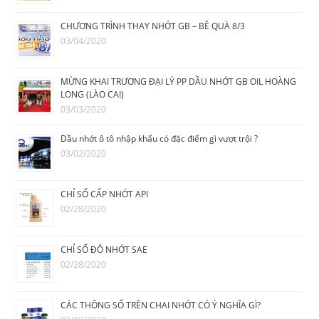
CHƯƠNG TRÌNH THAY NHỚT GB – BÊ QUÀ 8/3
03/04/2020
MỪNG KHAI TRƯƠNG ĐẠI LÝ PP DẦU NHỚT GB OIL HOÀNG
LONG (LÀO CAI)
03/03/2020
Dầu nhớt ô tô nhập khẩu có đặc điểm gì vượt trội ?
03/02/2020
CHỈ SỐ CẤP NHỚT API
02/28/2020
CHỈ SỐ ĐỘ NHỚT SAE
02/28/2020
CÁC THÔNG SỐ TRÊN CHAI NHỚT CÓ Ý NGHĨA GÌ?