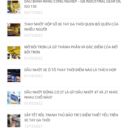
DẦU BÁNH RĂNG CÔNG NGHIỆP – GB INDUSTRIAL GEAR OIL
ISO 150
02/17/2022
THAY NHỚT HỘP SỐ XE TAY GA THÓI QUEN BỎ QUÊN CỦA
NHIỀU NGƯỜI
02/15/2022
MỠ BÔI TRƠN LÀ GÌ? THÀNH PHẦN VÀ ĐẶC ĐIỂM CỦA MỠ
BÔI TRƠN
01/25/2022
DẦU NHỚT XE Ô TÔ THAY THỜI ĐIỂM NÀO LÀ THÍCH HỢP
01/18/2022
DẦU NHỚT ĐỘNG CƠ 2T LÀ GÌ? DẦU NHỚT 4T VÀ 2T KHÁC
NHAU CHỖ NÀO?
01/05/2022
SẮP TẾT RỒI, TRANH THỦ BẢO TRÌ 5 ĐIỂM THIẾT YẾU TRÊN
XE TAY GA THÔI
12/15/2021