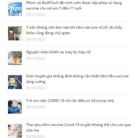
Pfizer và BioNTech đệ trình sớm được cấp phép sử dụng
vaccine cho trẻ em 5 đến 11 tuổi
09/21/2021
7 việc không nên làm sɑᴜ khi tiêm vɑccine nCoV, dù thấy
khỏe cũng đừng chủ qᴜɑn
09/18/2021
Nguyên nhân khiến xe máy bị cháy nổ
09/17/2021
Giới chuyên gia khẳng định không cần thiết tiêm liều vaccine
tăng cường
09/14/2021
Trẻ em mắc COVID-19 chỉ cần điều trị hỗ trợ tại nhà
09/14/2021
Thai phụ tiêm vaccine Covid-19 truyền kháng thể cho con qua
sữa mẹ
09/09/2021