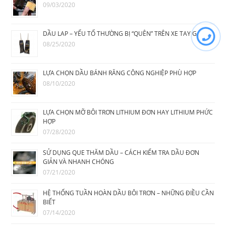
09/03/2020
DẦU LAP – YẾU TỐ THƯỜNG BỊ “QUÊN” TRÊN XE TAY GA
08/25/2020
LỰA CHỌN DẦU BÁNH RĂNG CÔNG NGHIỆP PHÙ HỢP
08/10/2020
LỰA CHỌN MỠ BÔI TRƠN LITHIUM ĐƠN HAY LITHIUM PHỨC
HỢP
07/28/2020
SỬ DỤNG QUE THĂM DẦU – CÁCH KIỂM TRA DẦU ĐƠN
GIẢN VÀ NHANH CHÓNG
07/21/2020
HỆ THỐNG TUẦN HOÀN DẦU BÔI TRƠN – NHỮNG ĐIỀU CẦN
BIẾT
07/14/2020