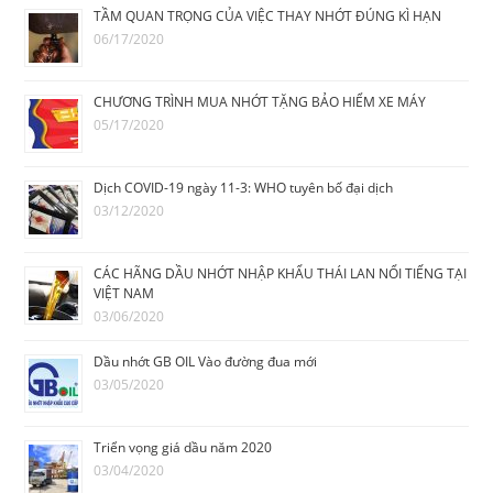
TẦM QUAN TRỌNG CỦA VIỆC THAY NHỚT ĐÚNG KÌ HẠN
06/17/2020
CHƯƠNG TRÌNH MUA NHỚT TẶNG BẢO HIỂM XE MÁY
05/17/2020
Dịch COVID-19 ngày 11-3: WHO tuyên bố đại dịch
03/12/2020
CÁC HÃNG DẦU NHỚT NHẬP KHẨU THÁI LAN NỔI TIẾNG TẠI
VIỆT NAM
03/06/2020
Dầu nhớt GB OIL Vào đường đua mới
03/05/2020
Triển vọng giá dầu năm 2020
03/04/2020