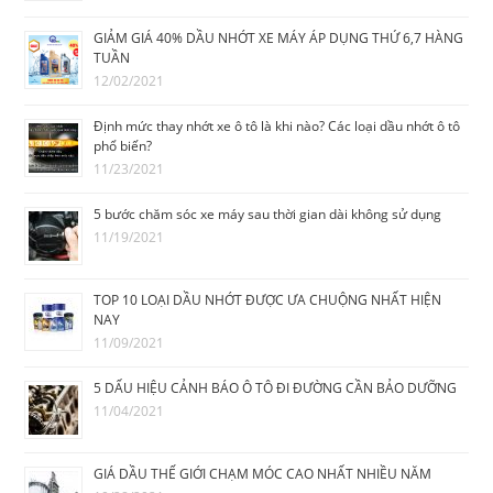
GIẢM GIÁ 40% DẦU NHỚT XE MÁY ÁP DỤNG THỨ 6,7 HÀNG
TUẦN
12/02/2021
Định mức thay nhớt xe ô tô là khi nào? Các loại dầu nhớt ô tô
phổ biến?
11/23/2021
5 bước chăm sóc xe máy sau thời gian dài không sử dụng
11/19/2021
TOP 10 LOẠI DẦU NHỚT ĐƯỢC ƯA CHUỘNG NHẤT HIỆN
NAY
11/09/2021
5 DẤU HIỆU CẢNH BÁO Ô TÔ ĐI ĐƯỜNG CẦN BẢO DƯỠNG
11/04/2021
GIÁ DẦU THẾ GIỚI CHẠM MÓC CAO NHẤT NHIỀU NĂM