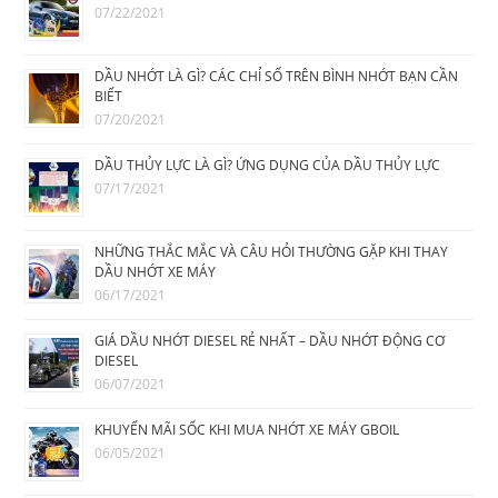
07/22/2021
DẦU NHỚT LÀ GÌ? CÁC CHỈ SỐ TRÊN BÌNH NHỚT BẠN CẦN
BIẾT
07/20/2021
DẦU THỦY LỰC LÀ GÌ? ỨNG DỤNG CỦA DẦU THỦY LỰC
07/17/2021
NHỮNG THẮC MẮC VÀ CÂU HỎI THƯỜNG GẶP KHI THAY
DẦU NHỚT XE MÁY
06/17/2021
GIÁ DẦU NHỚT DIESEL RẺ NHẤT – DẦU NHỚT ĐỘNG CƠ
DIESEL
06/07/2021
KHUYẾN MÃI SỐC KHI MUA NHỚT XE MÁY GBOIL
06/05/2021