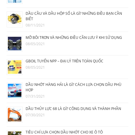
DẦU CẦU VÀ DẦU HỘP SỐ LÀ GÌ? NHỮNG ĐIỀU BẠN CẦN
BIẾT
08/11/2021
MỠ BÔI TRƠN VÀ NHỮNG ĐIỀU CẦN LƯU Ý KHI SỬ DỤNG
08/05/2021
GBOIL TUYỂN NPP – ĐẠI LÝ TRÊN TOÀN QUỐC
08/05/2021
DẦU NHỚT HÀNG HẢI LÀ GÌ? CÁCH LỰA CHỌN DẦU PHÙ
HỢP
07/31/2021
DẦU THỦY LỰC 68 LÀ GÌ? CÔNG DỤNG VÀ THÀNH PHẦN
07/30/2021
TIÊU CHÍ LỰA CHỌN DẦU NHỚT CHO XE Ô TÔ