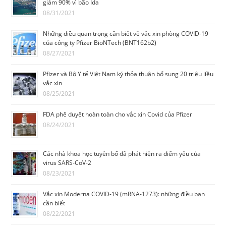
giảm 90% vì bão Ida
08/31/2021
Những điều quan trọng cần biết về vắc xin phòng COVID-19
của công ty Pfizer BioNTech (BNT162b2)
08/27/2021
Pfizer và Bộ Y tế Việt Nam ký thỏa thuận bổ sung 20 triệu liều
vắc xin
08/25/2021
FDA phê duyệt hoàn toàn cho vắc xin Covid của Pfizer
08/24/2021
Các nhà khoa học tuyêп bố đã phát hiện ra điểm yếu của
virus SARS-CoV-2
08/23/2021
Vắc xin Moderna COVID-19 (mRNA-1273): những điều bạn
cần biết
08/22/2021