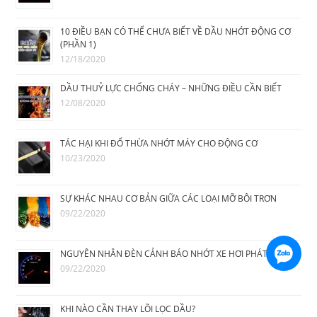
10 ĐIỀU BẠN CÓ THỂ CHƯA BIẾT VỀ DẦU NHỚT ĐỘNG CƠ
(PHẦN 1)
12/18/2020
DẦU THUỶ LỰC CHỐNG CHÁY – NHỮNG ĐIỀU CẦN BIẾT
12/08/2020
TÁC HẠI KHI ĐỔ THỪA NHỚT MÁY CHO ĐỘNG CƠ
10/23/2020
SỰ KHÁC NHAU CƠ BẢN GIỮA CÁC LOẠI MỠ BÔI TRƠN
09/22/2020
NGUYÊN NHÂN ĐÈN CẢNH BÁO NHỚT XE HƠI PHÁT SÁNG
09/22/2020
KHI NÀO CẦN THAY LÕI LỌC DẦU?