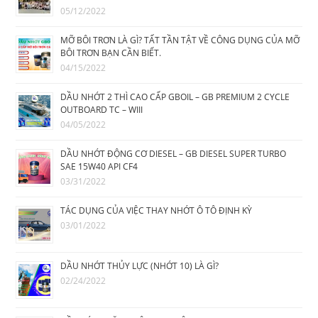
05/12/2022
MỠ BÔI TRƠN LÀ GÌ? TẤT TẦN TẬT VỀ CÔNG DỤNG CỦA MỠ
BÔI TRƠN BẠN CẦN BIẾT.
04/15/2022
DẦU NHỚT 2 THÌ CAO CẤP GBOIL – GB PREMIUM 2 CYCLE
OUTBOARD TC – WIII
04/05/2022
DẦU NHỚT ĐỘNG CƠ DIESEL – GB DIESEL SUPER TURBO
SAE 15W40 API CF4
03/31/2022
TÁC DỤNG CỦA VIỆC THAY NHỚT Ô TÔ ĐỊNH KỲ
03/01/2022
DẦU NHỚT THỦY LỰC (NHỚT 10) LÀ GÌ?
02/24/2022