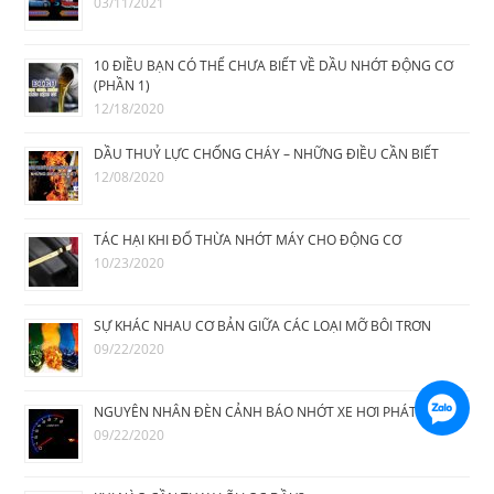
03/11/2021
10 ĐIỀU BẠN CÓ THỂ CHƯA BIẾT VỀ DẦU NHỚT ĐỘNG CƠ
(PHẦN 1)
12/18/2020
DẦU THUỶ LỰC CHỐNG CHÁY – NHỮNG ĐIỀU CẦN BIẾT
12/08/2020
TÁC HẠI KHI ĐỔ THỪA NHỚT MÁY CHO ĐỘNG CƠ
10/23/2020
SỰ KHÁC NHAU CƠ BẢN GIỮA CÁC LOẠI MỠ BÔI TRƠN
09/22/2020
NGUYÊN NHÂN ĐÈN CẢNH BÁO NHỚT XE HƠI PHÁT SÁNG
09/22/2020