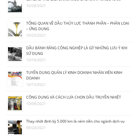
10/28/2021
TỔNG QUAN VỀ DẦU THỦY LỰC THÀNH PHẦN – PHÂN LOẠI
– ỨNG DỤNG
10/25/2021
DẦU BÁNH RĂNG CÔNG NGHIỆP LÀ GÌ? NHỮNG LƯU Ý KHI
SỬ DỤNG
10/16/2021
TUYỂN DỤNG QUẢN LÝ KINH DOANH/ NHÂN VIÊN KINH
DOANH
10/15/2021
CÔNG DỤNG VÀ CÁCH LỰA CHỌN DẦU TRUYỀN NHIỆT
10/09/2021
Thay nhớt định kỳ 5.000 km là ném tiền cho ngành dịch vụ
09/24/2021