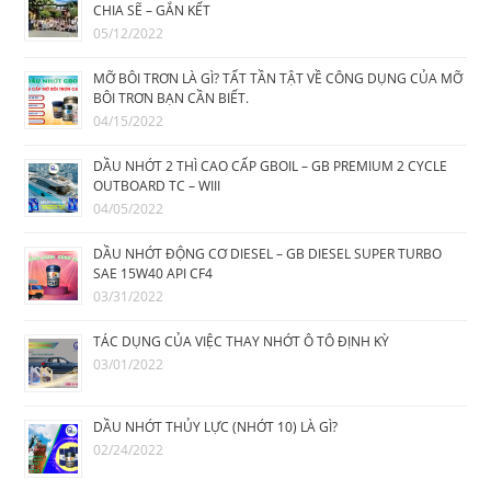
CHIA SẼ – GẮN KẾT
05/12/2022
MỠ BÔI TRƠN LÀ GÌ? TẤT TẦN TẬT VỀ CÔNG DỤNG CỦA MỠ
BÔI TRƠN BẠN CẦN BIẾT.
04/15/2022
DẦU NHỚT 2 THÌ CAO CẤP GBOIL – GB PREMIUM 2 CYCLE
OUTBOARD TC – WIII
04/05/2022
DẦU NHỚT ĐỘNG CƠ DIESEL – GB DIESEL SUPER TURBO
SAE 15W40 API CF4
03/31/2022
TÁC DỤNG CỦA VIỆC THAY NHỚT Ô TÔ ĐỊNH KỲ
03/01/2022
DẦU NHỚT THỦY LỰC (NHỚT 10) LÀ GÌ?
02/24/2022