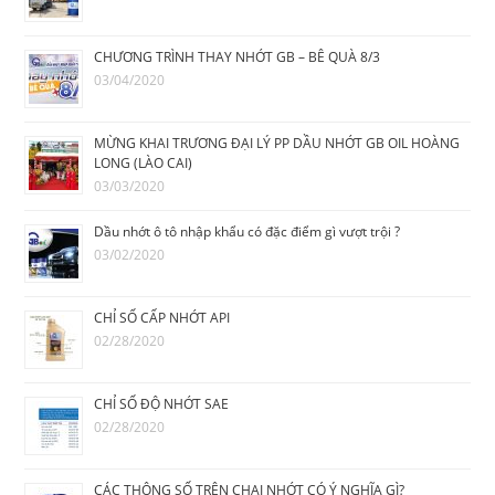
CHƯƠNG TRÌNH THAY NHỚT GB – BÊ QUÀ 8/3
03/04/2020
MỪNG KHAI TRƯƠNG ĐẠI LÝ PP DẦU NHỚT GB OIL HOÀNG
LONG (LÀO CAI)
03/03/2020
Dầu nhớt ô tô nhập khẩu có đặc điểm gì vượt trội ?
03/02/2020
CHỈ SỐ CẤP NHỚT API
02/28/2020
CHỈ SỐ ĐỘ NHỚT SAE
02/28/2020
CÁC THÔNG SỐ TRÊN CHAI NHỚT CÓ Ý NGHĨA GÌ?