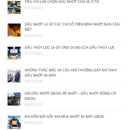
TIÊU CHÍ LỰA CHỌN DẦU NHỚT CHO XE Ô TÔ
07/22/2021
DẦU NHỚT LÀ GÌ? CÁC CHỈ SỐ TRÊN BÌNH NHỚT BẠN CẦN
BIẾT
07/20/2021
DẦU THỦY LỰC LÀ GÌ? ỨNG DỤNG CỦA DẦU THỦY LỰC
07/17/2021
NHỮNG THẮC MẮC VÀ CÂU HỎI THƯỜNG GẶP KHI THAY
DẦU NHỚT XE MÁY
06/17/2021
GIÁ DẦU NHỚT DIESEL RẺ NHẤT – DẦU NHỚT ĐỘNG CƠ
DIESEL
06/07/2021
KHUYẾN MÃI SỐC KHI MUA NHỚT XE MÁY GBOIL
06/05/2021