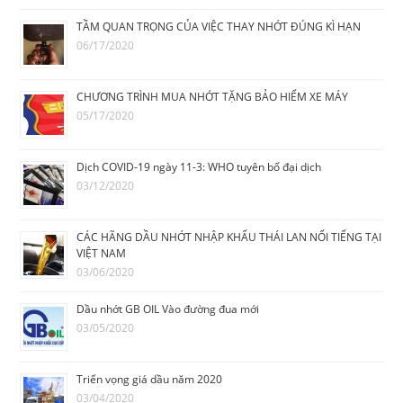
TẦM QUAN TRỌNG CỦA VIỆC THAY NHỚT ĐÚNG KÌ HẠN
06/17/2020
CHƯƠNG TRÌNH MUA NHỚT TẶNG BẢO HIỂM XE MÁY
05/17/2020
Dịch COVID-19 ngày 11-3: WHO tuyên bố đại dịch
03/12/2020
CÁC HÃNG DẦU NHỚT NHẬP KHẨU THÁI LAN NỔI TIẾNG TẠI
VIỆT NAM
03/06/2020
Dầu nhớt GB OIL Vào đường đua mới
03/05/2020
Triển vọng giá dầu năm 2020
03/04/2020