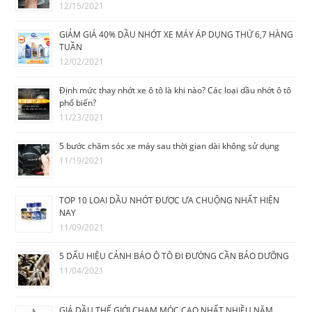
12/15/2021
GIẢM GIÁ 40% DẦU NHỚT XE MÁY ÁP DỤNG THỨ 6,7 HÀNG
TUẦN
12/02/2021
Định mức thay nhớt xe ô tô là khi nào? Các loại dầu nhớt ô tô
phổ biến?
11/23/2021
5 bước chăm sóc xe máy sau thời gian dài không sử dụng
11/19/2021
TOP 10 LOẠI DẦU NHỚT ĐƯỢC ƯA CHUỘNG NHẤT HIỆN
NAY
11/09/2021
5 DẤU HIỆU CẢNH BÁO Ô TÔ ĐI ĐƯỜNG CẦN BẢO DƯỠNG
11/04/2021
GIÁ DẦU THẾ GIỚI CHẠM MÓC CAO NHẤT NHIỀU NĂM