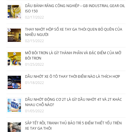
DẦU BÁNH RĂNG CÔNG NGHIỆP – GB INDUSTRIAL GEAR OIL
ISO 150
02/17/2022
THAY NHỚT HỘP SỐ XE TAY GA THÓI QUEN BỎ QUÊN CỦA
NHIỀU NGƯỜI
02/15/2022
MỠ BÔI TRƠN LÀ GÌ? THÀNH PHẦN VÀ ĐẶC ĐIỂM CỦA MỠ
BÔI TRƠN
01/25/2022
DẦU NHỚT XE Ô TÔ THAY THỜI ĐIỂM NÀO LÀ THÍCH HỢP
01/18/2022
DẦU NHỚT ĐỘNG CƠ 2T LÀ GÌ? DẦU NHỚT 4T VÀ 2T KHÁC
NHAU CHỖ NÀO?
01/05/2022
SẮP TẾT RỒI, TRANH THỦ BẢO TRÌ 5 ĐIỂM THIẾT YẾU TRÊN
XE TAY GA THÔI