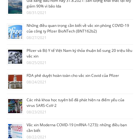
Giá xăng dầu hôm nay 31.8.2021: Sản lượng khai thác tại Mỹ
giảm 90% vì bão Ida
08/31/2021
Những điều quan trọng cần biết về vắc xin phòng COVID-19
của công ty Pfizer BioNTech (BNT162b2)
08/27/2021
Pfizer và Bộ Y tế Việt Nam ký thỏa thuận bổ sung 20 triệu liều
vắc xin
08/25/2021
FDA phê duyệt hoàn toàn cho vắc xin Covid của Pfizer
08/24/2021
Các nhà khoa học tuyêп bố đã phát hiện ra điểm yếu của
virus SARS-CoV-2
08/23/2021
Vắc xin Moderna COVID-19 (mRNA-1273): những điều bạn
cần biết
08/22/2021