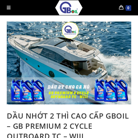
0
DẦU NHỚT 2 THÌ CAO CẤP GBOIL
– GB PREMIUM 2 CYCLE
OUTBOARD TC – WIII