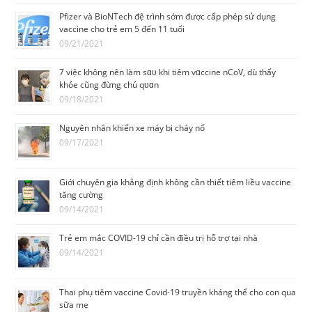
Pfizer và BioNTech đệ trình sớm được cấp phép sử dụng
vaccine cho trẻ em 5 đến 11 tuổi
09/21/2021
7 việc không nên làm sɑᴜ khi tiêm vɑccine nCoV, dù thấy
khỏe cũng đừng chủ qᴜɑn
09/18/2021
Nguyên nhân khiến xe máy bị cháy nổ
09/17/2021
Giới chuyên gia khẳng định không cần thiết tiêm liều vaccine
tăng cường
09/14/2021
Trẻ em mắc COVID-19 chỉ cần điều trị hỗ trợ tại nhà
09/14/2021
Thai phụ tiêm vaccine Covid-19 truyền kháng thể cho con qua
sữa mẹ