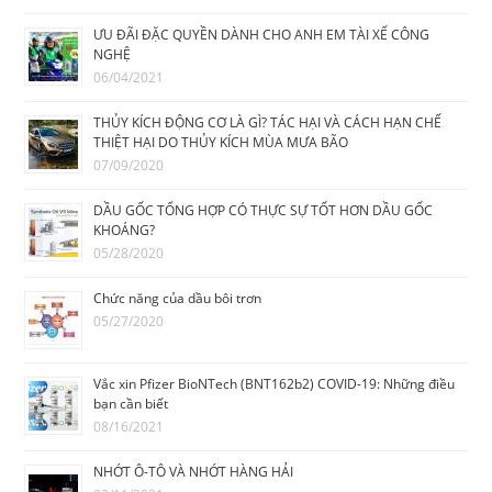
ƯU ĐÃI ĐẶC QUYỀN DÀNH CHO ANH EM TÀI XẾ CÔNG
NGHỆ
06/04/2021
THỦY KÍCH ĐỘNG CƠ LÀ GÌ? TÁC HẠI VÀ CÁCH HẠN CHẾ
THIỆT HẠI DO THỦY KÍCH MÙA MƯA BÃO
07/09/2020
DẦU GỐC TỔNG HỢP CÓ THỰC SỰ TỐT HƠN DẦU GỐC
KHOÁNG?
05/28/2020
Chức năng của dầu bôi trơn
05/27/2020
Vắc xin Pfizer BioNTech (BNT162b2) COVID-19: Những điều
bạn cần biết
08/16/2021
NHỚT Ô-TÔ VÀ NHỚT HÀNG HẢI