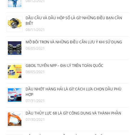
08/12/2021
DẦU CẦU VÀ DẦU HỘP SỐ LÀ GÌ? NHỮNG ĐIỀU BẠN CẦN
BIẾT
08/11/2021
MỠ BÔI TRƠN VÀ NHỮNG ĐIỀU CẦN LƯU Ý KHI SỬ DỤNG
08/05/2021
GBOIL TUYỂN NPP – ĐẠI LÝ TRÊN TOÀN QUỐC
08/05/2021
DẦU NHỚT HÀNG HẢI LÀ GÌ? CÁCH LỰA CHỌN DẦU PHÙ
HỢP
07/31/2021
DẦU THỦY LỰC 68 LÀ GÌ? CÔNG DỤNG VÀ THÀNH PHẦN
07/30/2021