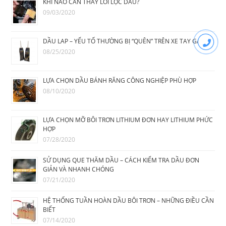
KHI NÀO CẦN THAY LÕI LỌC DẦU?
09/03/2020
DẦU LAP – YẾU TỐ THƯỜNG BỊ “QUÊN” TRÊN XE TAY GA
08/25/2020
LỰA CHỌN DẦU BÁNH RĂNG CÔNG NGHIỆP PHÙ HỢP
08/10/2020
LỰA CHỌN MỠ BÔI TRƠN LITHIUM ĐƠN HAY LITHIUM PHỨC
HỢP
07/28/2020
SỬ DỤNG QUE THĂM DẦU – CÁCH KIỂM TRA DẦU ĐƠN
GIẢN VÀ NHANH CHÓNG
07/21/2020
HỆ THỐNG TUẦN HOÀN DẦU BÔI TRƠN – NHỮNG ĐIỀU CẦN
BIẾT
07/14/2020