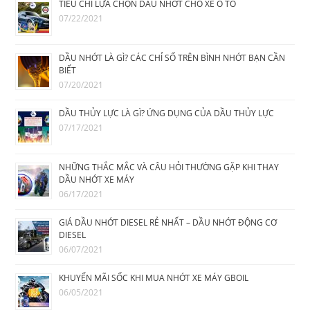
TIÊU CHÍ LỰA CHỌN DẦU NHỚT CHO XE Ô TÔ
07/22/2021
DẦU NHỚT LÀ GÌ? CÁC CHỈ SỐ TRÊN BÌNH NHỚT BẠN CẦN
BIẾT
07/20/2021
DẦU THỦY LỰC LÀ GÌ? ỨNG DỤNG CỦA DẦU THỦY LỰC
07/17/2021
NHỮNG THẮC MẮC VÀ CÂU HỎI THƯỜNG GẶP KHI THAY
DẦU NHỚT XE MÁY
06/17/2021
GIÁ DẦU NHỚT DIESEL RẺ NHẤT – DẦU NHỚT ĐỘNG CƠ
DIESEL
06/07/2021
KHUYẾN MÃI SỐC KHI MUA NHỚT XE MÁY GBOIL
06/05/2021