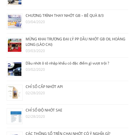
CHƯƠNG TRÌNH THAY NHỚT GB – BÊ QUÀ 8/3
03/04/2020
MỪNG KHAI TRƯƠNG ĐẠI LÝ PP DẦU NHỚT GB OIL HOÀNG
LONG (LÀO CAI)
03/03/2020
Dầu nhớt ô tô nhập khẩu có đặc điểm gì vượt trội ?
03/02/2020
CHỈ SỐ CẤP NHỚT API
02/28/2020
CHỈ SỐ ĐỘ NHỚT SAE
02/28/2020
CÁC THÔNG SỐ TRÊN CHAI NHỚT CÓ Ý NGHĨA GÌ?