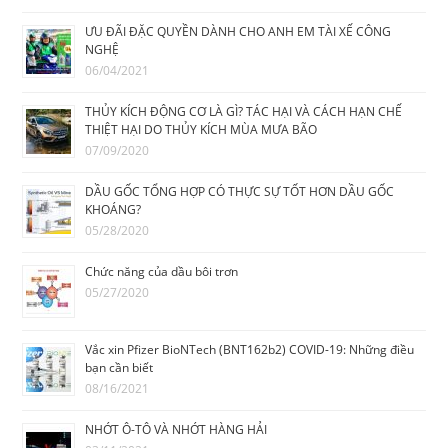
ƯU ĐÃI ĐẶC QUYỀN DÀNH CHO ANH EM TÀI XẾ CÔNG
NGHỆ
06/04/2021
THỦY KÍCH ĐỘNG CƠ LÀ GÌ? TÁC HẠI VÀ CÁCH HẠN CHẾ
THIỆT HẠI DO THỦY KÍCH MÙA MƯA BÃO
07/09/2020
DẦU GỐC TỔNG HỢP CÓ THỰC SỰ TỐT HƠN DẦU GỐC
KHOÁNG?
05/28/2020
Chức năng của dầu bôi trơn
05/27/2020
Vắc xin Pfizer BioNTech (BNT162b2) COVID-19: Những điều
bạn cần biết
08/16/2021
NHỚT Ô-TÔ VÀ NHỚT HÀNG HẢI