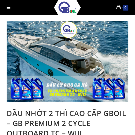
0
DẦU NHỚT 2 THÌ CAO CẤP GBOIL
– GB PREMIUM 2 CYCLE
OUTBOARD TC – WIII