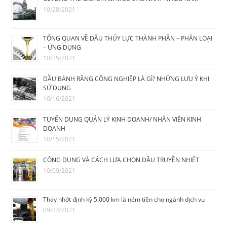
10/28/2021
TỔNG QUAN VỀ DẦU THỦY LỰC THÀNH PHẦN – PHÂN LOẠI
– ỨNG DỤNG
10/25/2021
DẦU BÁNH RĂNG CÔNG NGHIỆP LÀ GÌ? NHỮNG LƯU Ý KHI
SỬ DỤNG
10/16/2021
TUYỂN DỤNG QUẢN LÝ KINH DOANH/ NHÂN VIÊN KINH
DOANH
10/15/2021
CÔNG DỤNG VÀ CÁCH LỰA CHỌN DẦU TRUYỀN NHIỆT
10/09/2021
Thay nhớt định kỳ 5.000 km là ném tiền cho ngành dịch vụ
09/24/2021