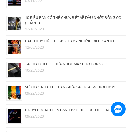
03/11/2021
10 ĐIỀU BẠN CÓ THỂ CHƯA BIẾT VỀ DẦU NHỚT ĐỘNG CƠ
(PHẦN 1)
12/18/2020
DẦU THUỶ LỰC CHỐNG CHÁY – NHỮNG ĐIỀU CẦN BIẾT
12/08/2020
TÁC HẠI KHI ĐỔ THỪA NHỚT MÁY CHO ĐỘNG CƠ
10/23/2020
SỰ KHÁC NHAU CƠ BẢN GIỮA CÁC LOẠI MỠ BÔI TRƠN
09/22/2020
NGUYÊN NHÂN ĐÈN CẢNH BÁO NHỚT XE HƠI PHÁT SÁNG
09/22/2020