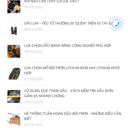
KHI NÀO CẦN THAY LÕI LỌC DẦU?
09/03/2020
DẦU LAP – YẾU TỐ THƯỜNG BỊ “QUÊN” TRÊN XE TAY GA
08/25/2020
LỰA CHỌN DẦU BÁNH RĂNG CÔNG NGHIỆP PHÙ HỢP
08/10/2020
LỰA CHỌN MỠ BÔI TRƠN LITHIUM ĐƠN HAY LITHIUM PHỨC
HỢP
07/28/2020
SỬ DỤNG QUE THĂM DẦU – CÁCH KIỂM TRA DẦU ĐƠN
GIẢN VÀ NHANH CHÓNG
07/21/2020
HỆ THỐNG TUẦN HOÀN DẦU BÔI TRƠN – NHỮNG ĐIỀU CẦN
BIẾT
07/14/2020