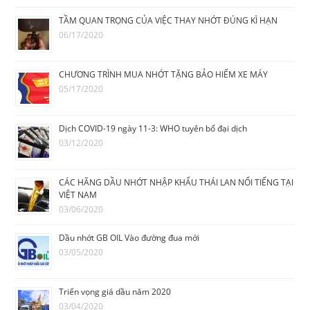
TẦM QUAN TRỌNG CỦA VIỆC THAY NHỚT ĐÚNG KÌ HẠN
06/17/2020
CHƯƠNG TRÌNH MUA NHỚT TẶNG BẢO HIỂM XE MÁY
05/17/2020
Dịch COVID-19 ngày 11-3: WHO tuyên bố đại dịch
03/12/2020
CÁC HÃNG DẦU NHỚT NHẬP KHẨU THÁI LAN NỔI TIẾNG TẠI
VIỆT NAM
03/06/2020
Dầu nhớt GB OIL Vào đường đua mới
03/05/2020
Triển vọng giá dầu năm 2020
03/04/2020