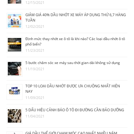
12/15/2021
GIẢM GIÁ 40% DẦU NHỚT XE MÁY ÁP DỤNG THỨ 6,7 HÀNG
TUẦN
12/02/2021
Định mức thay nhớt xe ô tô là khi nào? Các loại dầu nhớt ô tô
phổ biến?
11/23/2021
5 bước chăm sóc xe máy sau thời gian dài không sử dụng
11/19/2021
TOP 10 LOẠI DẦU NHỚT ĐƯỢC ƯA CHUỘNG NHẤT HIỆN
NAY
11/09/2021
5 DẤU HIỆU CẢNH BÁO Ô TÔ ĐI ĐƯỜNG CẦN BẢO DƯỠNG
11/04/2021
GIÁ DẦU THẾ GIỚI CHẠM MÓC CAO NHẤT NHIỀU NĂM