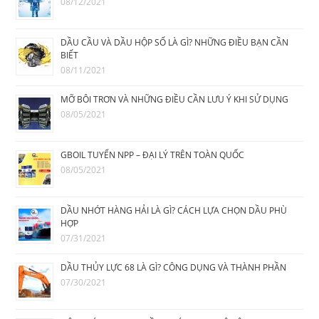
08/12/2021
DẦU CẦU VÀ DẦU HỘP SỐ LÀ GÌ? NHỮNG ĐIỀU BẠN CẦN
BIẾT
08/11/2021
MỠ BÔI TRƠN VÀ NHỮNG ĐIỀU CẦN LƯU Ý KHI SỬ DỤNG
08/05/2021
GBOIL TUYỂN NPP – ĐẠI LÝ TRÊN TOÀN QUỐC
08/05/2021
DẦU NHỚT HÀNG HẢI LÀ GÌ? CÁCH LỰA CHỌN DẦU PHÙ
HỢP
07/31/2021
DẦU THỦY LỰC 68 LÀ GÌ? CÔNG DỤNG VÀ THÀNH PHẦN
07/30/2021