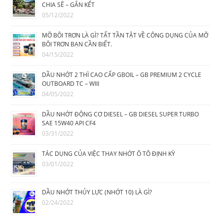
CHIA SẼ – GẮN KẾT
05/12/2022
MỠ BÔI TRƠN LÀ GÌ? TẤT TẦN TẬT VỀ CÔNG DỤNG CỦA MỠ
BÔI TRƠN BẠN CẦN BIẾT.
04/15/2022
DẦU NHỚT 2 THÌ CAO CẤP GBOIL – GB PREMIUM 2 CYCLE
OUTBOARD TC – WIII
04/05/2022
DẦU NHỚT ĐỘNG CƠ DIESEL – GB DIESEL SUPER TURBO
SAE 15W40 API CF4
03/31/2022
TÁC DỤNG CỦA VIỆC THAY NHỚT Ô TÔ ĐỊNH KỲ
03/01/2022
DẦU NHỚT THỦY LỰC (NHỚT 10) LÀ GÌ?
02/24/2022