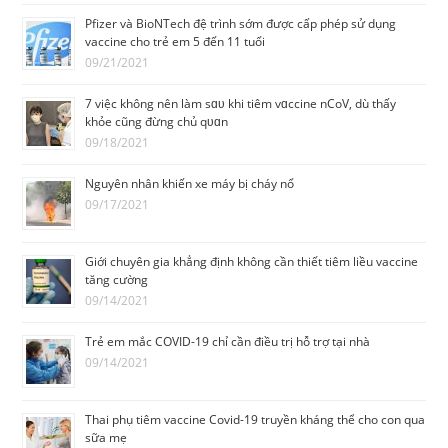
Pfizer và BioNTech đệ trình sớm được cấp phép sử dụng
vaccine cho trẻ em 5 đến 11 tuổi
09/21/2021
7 việc không nên làm sɑᴜ khi tiêm vɑccine nCoV, dù thấy
khỏe cũng đừng chủ qᴜɑn
09/18/2021
Nguyên nhân khiến xe máy bị cháy nổ
09/17/2021
Giới chuyên gia khẳng định không cần thiết tiêm liều vaccine
tăng cường
09/14/2021
Trẻ em mắc COVID-19 chỉ cần điều trị hỗ trợ tại nhà
09/14/2021
Thai phụ tiêm vaccine Covid-19 truyền kháng thể cho con qua
sữa mẹ