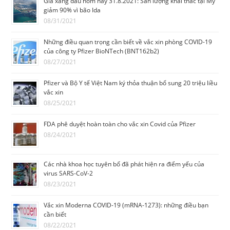
Giá xăng dầu hôm nay 31.8.2021: Sản lượng khai thác tại Mỹ
giảm 90% vì bão Ida
08/31/2021
Những điều quan trọng cần biết về vắc xin phòng COVID-19
của công ty Pfizer BioNTech (BNT162b2)
08/27/2021
Pfizer và Bộ Y tế Việt Nam ký thỏa thuận bổ sung 20 triệu liều
vắc xin
08/25/2021
FDA phê duyệt hoàn toàn cho vắc xin Covid của Pfizer
08/24/2021
Các nhà khoa học tuyêп bố đã phát hiện ra điểm yếu của
virus SARS-CoV-2
08/23/2021
Vắc xin Moderna COVID-19 (mRNA-1273): những điều bạn
cần biết
08/22/2021