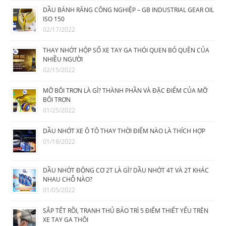
DẦU BÁNH RĂNG CÔNG NGHIỆP – GB INDUSTRIAL GEAR OIL
ISO 150
02/17/2022
THAY NHỚT HỘP SỐ XE TAY GA THÓI QUEN BỎ QUÊN CỦA
NHIỀU NGƯỜI
02/15/2022
MỠ BÔI TRƠN LÀ GÌ? THÀNH PHẦN VÀ ĐẶC ĐIỂM CỦA MỠ
BÔI TRƠN
01/25/2022
DẦU NHỚT XE Ô TÔ THAY THỜI ĐIỂM NÀO LÀ THÍCH HỢP
01/18/2022
DẦU NHỚT ĐỘNG CƠ 2T LÀ GÌ? DẦU NHỚT 4T VÀ 2T KHÁC
NHAU CHỖ NÀO?
01/05/2022
SẮP TẾT RỒI, TRANH THỦ BẢO TRÌ 5 ĐIỂM THIẾT YẾU TRÊN
XE TAY GA THÔI