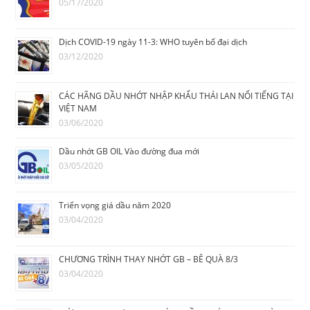
05/17/2020
Dịch COVID-19 ngày 11-3: WHO tuyên bố đại dịch
03/12/2020
CÁC HÃNG DẦU NHỚT NHẬP KHẨU THÁI LAN NỔI TIẾNG TẠI
VIỆT NAM
03/06/2020
Dầu nhớt GB OIL Vào đường đua mới
03/05/2020
Triển vọng giá dầu năm 2020
03/04/2020
CHƯƠNG TRÌNH THAY NHỚT GB – BÊ QUÀ 8/3
03/04/2020