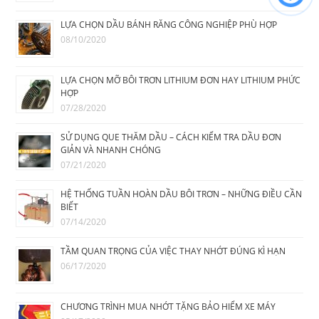
LỰA CHỌN DẦU BÁNH RĂNG CÔNG NGHIỆP PHÙ HỢP
08/10/2020
LỰA CHỌN MỠ BÔI TRƠN LITHIUM ĐƠN HAY LITHIUM PHỨC
HỢP
07/28/2020
SỬ DỤNG QUE THĂM DẦU – CÁCH KIỂM TRA DẦU ĐƠN
GIẢN VÀ NHANH CHÓNG
07/21/2020
HỆ THỐNG TUẦN HOÀN DẦU BÔI TRƠN – NHỮNG ĐIỀU CẦN
BIẾT
07/14/2020
TẦM QUAN TRỌNG CỦA VIỆC THAY NHỚT ĐÚNG KÌ HẠN
06/17/2020
CHƯƠNG TRÌNH MUA NHỚT TẶNG BẢO HIỂM XE MÁY