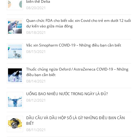
biến thể Delta
08/20/2021
Quan chức FDA cho biết vắc xin Covid cho trẻ em dưới 12 tuổi
dự kiến vào giữa mùa đông
08/18/2021
Vắc xin Sinopharm COVID-19 – Những điều bạn cần biết
08/15/2021
Thuốc chủng ngừa Oxford / AstraZeneca COVID-19 – Những
điều bạn cần biết
08/14/2021
UỐNG BAO NHIÊU NƯỚC TRONG NGÀY LÀ ĐỦ?
08/12/2021
DẦU CẦU VÀ DẦU HỘP SỐ LÀ GÌ? NHỮNG ĐIỀU BẠN CẦN
BIẾT
08/11/2021