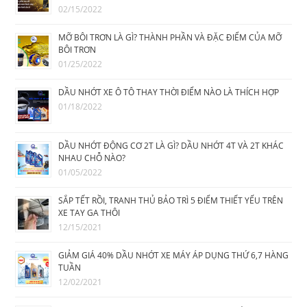
02/15/2022
MỠ BÔI TRƠN LÀ GÌ? THÀNH PHẦN VÀ ĐẶC ĐIỂM CỦA MỠ
BÔI TRƠN
01/25/2022
DẦU NHỚT XE Ô TÔ THAY THỜI ĐIỂM NÀO LÀ THÍCH HỢP
01/18/2022
DẦU NHỚT ĐỘNG CƠ 2T LÀ GÌ? DẦU NHỚT 4T VÀ 2T KHÁC
NHAU CHỖ NÀO?
01/05/2022
SẮP TẾT RỒI, TRANH THỦ BẢO TRÌ 5 ĐIỂM THIẾT YẾU TRÊN
XE TAY GA THÔI
12/15/2021
GIẢM GIÁ 40% DẦU NHỚT XE MÁY ÁP DỤNG THỨ 6,7 HÀNG
TUẦN
12/02/2021