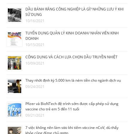
DẦU BÁNH RĂNG CÔNG NGHIỆP LÀ GÌ? NHỮNG LƯU Ý KHI
SỬ DỤNG
10/16/2021
TUYỂN DỤNG QUẢN LÝ KINH DOANH/ NHÂN VIÊN KINH
DOANH
10/15/2021
CÔNG DỤNG VÀ CÁCH LỰA CHỌN DẦU TRUYỀN NHIỆT
10/09/2021
Thay nhớt định kỳ 5.000 km là ném tiền cho ngành dịch vụ
09/24/2021
Pfizer và BioNTech đệ trình sớm được cấp phép sử dụng
vaccine cho trẻ em 5 đến 11 tuổi
09/21/2021
7 việc không nên làm sɑᴜ khi tiêm vɑccine nCoV, dù thấy
khỏe cũng đừng chủ qᴜɑn