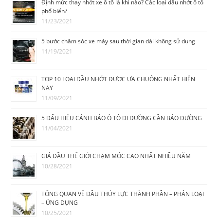
Định mức thay nhớt xe ô tô là khi nào? Các loại dầu nhớt ô tô
phổ biến?
11/23/2021
5 bước chăm sóc xe máy sau thời gian dài không sử dụng
11/19/2021
TOP 10 LOẠI DẦU NHỚT ĐƯỢC ƯA CHUỘNG NHẤT HIỆN
NAY
11/09/2021
5 DẤU HIỆU CẢNH BÁO Ô TÔ ĐI ĐƯỜNG CẦN BẢO DƯỠNG
11/04/2021
GIÁ DẦU THẾ GIỚI CHẠM MÓC CAO NHẤT NHIỀU NĂM
10/28/2021
TỔNG QUAN VỀ DẦU THỦY LỰC THÀNH PHẦN – PHÂN LOẠI
– ỨNG DỤNG
10/25/2021