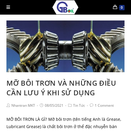
0
MỠ BÔI TRƠN VÀ NHỮNG ĐIỀU
CẦN LƯU Ý KHI SỬ DỤNG
Nhantran MKT
08/05/2021
Tin Tức
1 Comment
MỠ BÔI TRƠN LÀ GÌ? Mỡ bôi trơn (tên tiếng Anh là Grease,
Lubricant Grease) là chất bôi trơn ở thể đặc nhuyễn bán