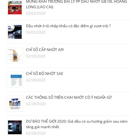
MỪNG KHAI TRƯƠNG ĐẠI LÝ PP DẦU NHỚT GB OIL HOÀNG
LONG (LÀO CAI)
03/03/2020
Dầu nhớt ô tô nhập khẩu có đặc điểm gì vượt trội ?
03/02/2020
CHỈ SỐ CẤP NHỚT API
02/28/2020
CHỈ SỐ ĐỘ NHỚT SAE
02/28/2020
CÁC THÔNG SỐ TRÊN CHAI NHỚT CÓ Ý NGHĨA GÌ?
02/28/2020
DỰ BÁO THẾ GIỚI 2020: Giá dầu có xu hướng giảm sau năm
tăng giá mạnh nhất
02/28/2020