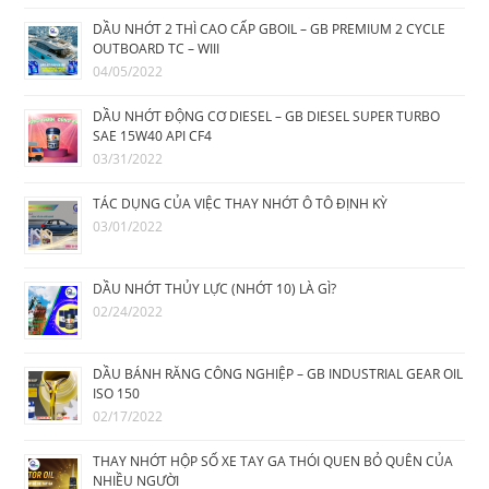
DẦU NHỚT 2 THÌ CAO CẤP GBOIL – GB PREMIUM 2 CYCLE
OUTBOARD TC – WIII
04/05/2022
DẦU NHỚT ĐỘNG CƠ DIESEL – GB DIESEL SUPER TURBO
SAE 15W40 API CF4
03/31/2022
TÁC DỤNG CỦA VIỆC THAY NHỚT Ô TÔ ĐỊNH KỲ
03/01/2022
DẦU NHỚT THỦY LỰC (NHỚT 10) LÀ GÌ?
02/24/2022
DẦU BÁNH RĂNG CÔNG NGHIỆP – GB INDUSTRIAL GEAR OIL
ISO 150
02/17/2022
THAY NHỚT HỘP SỐ XE TAY GA THÓI QUEN BỎ QUÊN CỦA
NHIỀU NGƯỜI