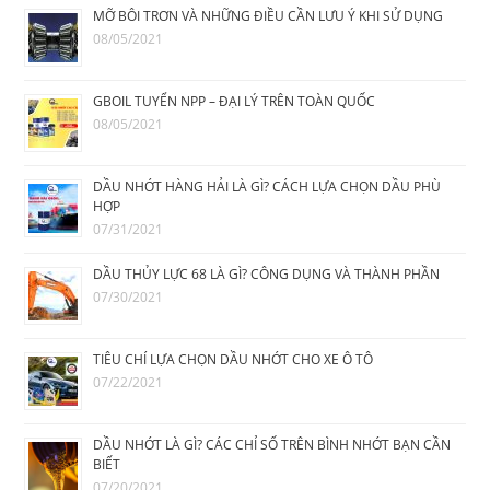
MỠ BÔI TRƠN VÀ NHỮNG ĐIỀU CẦN LƯU Ý KHI SỬ DỤNG
08/05/2021
GBOIL TUYỂN NPP – ĐẠI LÝ TRÊN TOÀN QUỐC
08/05/2021
DẦU NHỚT HÀNG HẢI LÀ GÌ? CÁCH LỰA CHỌN DẦU PHÙ
HỢP
07/31/2021
DẦU THỦY LỰC 68 LÀ GÌ? CÔNG DỤNG VÀ THÀNH PHẦN
07/30/2021
TIÊU CHÍ LỰA CHỌN DẦU NHỚT CHO XE Ô TÔ
07/22/2021
DẦU NHỚT LÀ GÌ? CÁC CHỈ SỐ TRÊN BÌNH NHỚT BẠN CẦN
BIẾT
07/20/2021