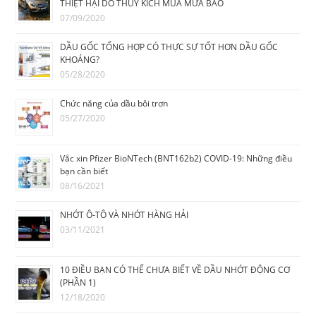
THIỆT HẠI DO THỦY KÍCH MÙA MƯA BÃO
07/09/2020
DẦU GỐC TỔNG HỢP CÓ THỰC SỰ TỐT HƠN DẦU GỐC
KHOÁNG?
05/28/2020
Chức năng của dầu bôi trơn
05/27/2020
Vắc xin Pfizer BioNTech (BNT162b2) COVID-19: Những điều
bạn cần biết
08/16/2021
NHỚT Ô-TÔ VÀ NHỚT HÀNG HẢI
03/11/2021
10 ĐIỀU BẠN CÓ THỂ CHƯA BIẾT VỀ DẦU NHỚT ĐỘNG CƠ
(PHẦN 1)
12/18/2020