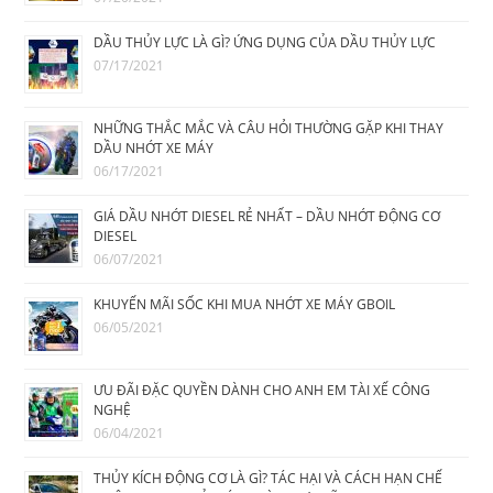
DẦU THỦY LỰC LÀ GÌ? ỨNG DỤNG CỦA DẦU THỦY LỰC
07/17/2021
NHỮNG THẮC MẮC VÀ CÂU HỎI THƯỜNG GẶP KHI THAY
DẦU NHỚT XE MÁY
06/17/2021
GIÁ DẦU NHỚT DIESEL RẺ NHẤT – DẦU NHỚT ĐỘNG CƠ
DIESEL
06/07/2021
KHUYẾN MÃI SỐC KHI MUA NHỚT XE MÁY GBOIL
06/05/2021
ƯU ĐÃI ĐẶC QUYỀN DÀNH CHO ANH EM TÀI XẾ CÔNG
NGHỆ
06/04/2021
THỦY KÍCH ĐỘNG CƠ LÀ GÌ? TÁC HẠI VÀ CÁCH HẠN CHẾ