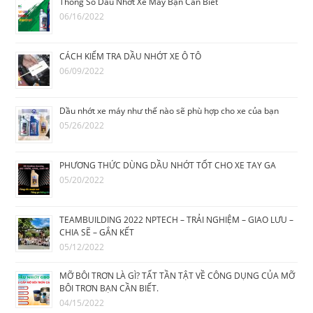
Thông Số Dầu Nhớt Xe Máy Bạn Cần Biết
06/16/2022
CÁCH KIỂM TRA DẦU NHỚT XE Ô TÔ
06/09/2022
Dầu nhớt xe máy như thế nào sẽ phù hợp cho xe của bạn
05/26/2022
PHƯƠNG THỨC DÙNG DẦU NHỚT TỐT CHO XE TAY GA
05/20/2022
TEAMBUILDING 2022 NPTECH – TRẢI NGHIỆM – GIAO LƯU –
CHIA SẼ – GẮN KẾT
05/12/2022
MỠ BÔI TRƠN LÀ GÌ? TẤT TẦN TẬT VỀ CÔNG DỤNG CỦA MỠ
BÔI TRƠN BẠN CẦN BIẾT.
04/15/2022