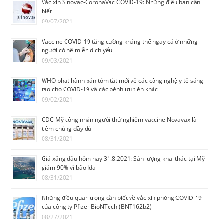
Vắc xin Sinovac-CoronaVac COVID-19: Những điều bạn cần
biết
09/07/2021
Vaccine COVID-19 tăng cường kháng thể ngay cả ở những
người có hệ miễn dịch yếu
09/03/2021
WHO phát hành bản tóm tắt mới về các công nghệ y tế sáng
tạo cho COVID-19 và các bệnh ưu tiên khác
09/02/2021
CDC Mỹ công nhận người thử nghiệm vaccine Novavax là
tiêm chủng đầy đủ
08/31/2021
Giá xăng dầu hôm nay 31.8.2021: Sản lượng khai thác tại Mỹ
giảm 90% vì bão Ida
08/31/2021
Những điều quan trọng cần biết về vắc xin phòng COVID-19
của công ty Pfizer BioNTech (BNT162b2)
08/27/2021