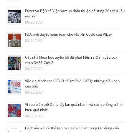
Pfizer và Bộ Y tế Việt Nam ký thỏa thuận bổ sung 20 triệu liều
vắc xin
08/25/2021
FDA phê duyệt hoàn toàn cho vắc xin Covid của Pfizer
08/24/2021
Các nhà khoa học tuyêп bố đã phát hiện ra điểm yếu của
virus SARS-CoV-2
08/23/2021
Vắc xin Moderna COVID-19 (mRNA-1273): những điều bạn
cần biết
08/22/2021
Vì sao biến thể Delta lây lan quá nhanh và cách phòng tránh
hiệu quả nhất
08/20/2021
Cách vắc xin có thể tạo ra sự khác biệt trong tác động của