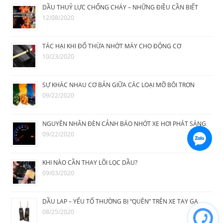
DẦU THUỶ LỰC CHỐNG CHÁY – NHỮNG ĐIỀU CẦN BIẾT
12/08/2020
TÁC HẠI KHI ĐỔ THỪA NHỚT MÁY CHO ĐỘNG CƠ
10/23/2020
SỰ KHÁC NHAU CƠ BẢN GIỮA CÁC LOẠI MỠ BÔI TRƠN
09/22/2020
NGUYÊN NHÂN ĐÈN CẢNH BÁO NHỚT XE HƠI PHÁT SÁNG
09/22/2020
KHI NÀO CẦN THAY LÕI LỌC DẦU?
09/03/2020
DẦU LAP – YẾU TỐ THƯỜNG BỊ “QUÊN” TRÊN XE TAY GA
08/25/2020