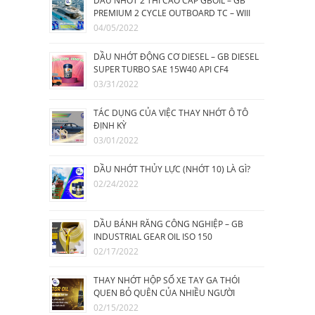
DẦU NHỚT 2 THÌ CAO CẤP GBOIL – GB
PREMIUM 2 CYCLE OUTBOARD TC – WIII
04/05/2022
DẦU NHỚT ĐỘNG CƠ DIESEL – GB DIESEL
SUPER TURBO SAE 15W40 API CF4
03/31/2022
TÁC DỤNG CỦA VIỆC THAY NHỚT Ô TÔ
ĐỊNH KỲ
03/01/2022
DẦU NHỚT THỦY LỰC (NHỚT 10) LÀ GÌ?
02/24/2022
DẦU BÁNH RĂNG CÔNG NGHIỆP – GB
INDUSTRIAL GEAR OIL ISO 150
02/17/2022
THAY NHỚT HỘP SỐ XE TAY GA THÓI
QUEN BỎ QUÊN CỦA NHIỀU NGƯỜI
02/15/2022