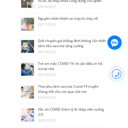
nCoV, dù thấy khỏe cũng đừng chủ qᴜɑn
09/18/2021
Nguyên nhân khiến xe máy bị cháy nổ
09/17/2021
Giới chuyên gia khẳng định không cần thiết
tiêm liều vaccine tăng cường
09/14/2021
Trẻ em mắc COVID-19 chỉ cần điều trị hỗ
trợ tại nhà
09/14/2021
Thai phụ tiêm vaccine Covid-19 truyền
kháng thể cho con qua sữa mẹ
09/09/2021
Vắc xin COVID Giảm tỷ lệ nhập viện xuống
2/3
09/07/2021