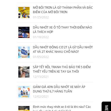
MỠ BÔI TRƠN LÀ GÌ? THÀNH PHẦN VÀ ĐẶC
ĐIỂM CỦA MỠ BÔI TRƠN
01/25/2022
DẦU NHỚT XE Ô TÔ THAY THỜI ĐIỂM NÀO
LÀ THÍCH HỢP
01/18/2022
DẦU NHỚT ĐỘNG CƠ 2T LÀ GÌ? DẦU NHỚT
4T VÀ 2T KHÁC NHAU CHỖ NÀO?
01/05/2022
SẮP TẾT RỒI, TRANH THỦ BẢO TRÌ 5 ĐIỂM
THIẾT YẾU TRÊN XE TAY GA THÔI
12/15/2021
GIẢM GIÁ 40% DẦU NHỚT XE MÁY ÁP
DỤNG THỨ 6,7 HÀNG TUẦN
12/02/2021
Định mức thay nhớt xe ô tô là khi nào? Các