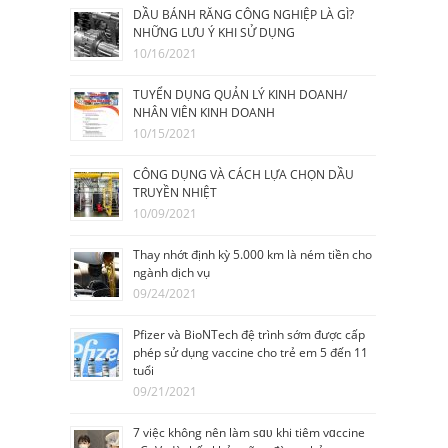
DẦU BÁNH RĂNG CÔNG NGHIỆP LÀ GÌ?
NHỮNG LƯU Ý KHI SỬ DỤNG
10/16/2021
TUYỂN DỤNG QUẢN LÝ KINH DOANH/
NHÂN VIÊN KINH DOANH
10/15/2021
CÔNG DỤNG VÀ CÁCH LỰA CHỌN DẦU
TRUYỀN NHIỆT
10/09/2021
Thay nhớt định kỳ 5.000 km là ném tiền cho
ngành dịch vụ
09/24/2021
Pfizer và BioNTech đệ trình sớm được cấp
phép sử dụng vaccine cho trẻ em 5 đến 11
tuổi
09/21/2021
7 việc không nên làm sɑᴜ khi tiêm vɑccine