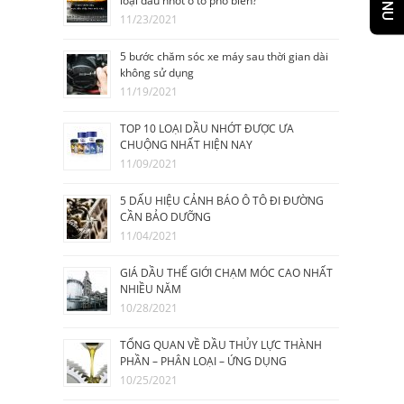
MENU
loại dầu nhớt ô tô phổ biến?
11/23/2021
5 bước chăm sóc xe máy sau thời gian dài
không sử dụng
11/19/2021
TOP 10 LOẠI DẦU NHỚT ĐƯỢC ƯA
CHUỘNG NHẤT HIỆN NAY
11/09/2021
5 DẤU HIỆU CẢNH BÁO Ô TÔ ĐI ĐƯỜNG
CẦN BẢO DƯỠNG
11/04/2021
GIÁ DẦU THẾ GIỚI CHẠM MÓC CAO NHẤT
NHIỀU NĂM
10/28/2021
TỔNG QUAN VỀ DẦU THỦY LỰC THÀNH
PHẦN – PHÂN LOẠI – ỨNG DỤNG
10/25/2021