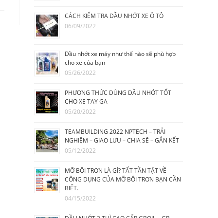
CÁCH KIỂM TRA DẦU NHỚT XE Ô TÔ
06/09/2022
Dầu nhớt xe máy như thế nào sẽ phù hợp
cho xe của bạn
05/26/2022
PHƯƠNG THỨC DÙNG DẦU NHỚT TỐT
CHO XE TAY GA
05/20/2022
TEAMBUILDING 2022 NPTECH – TRẢI
NGHIỆM – GIAO LƯU – CHIA SẼ – GẮN KẾT
05/12/2022
MỠ BÔI TRƠN LÀ GÌ? TẤT TẦN TẬT VỀ
CÔNG DỤNG CỦA MỠ BÔI TRƠN BẠN CẦN
BIẾT.
04/15/2022