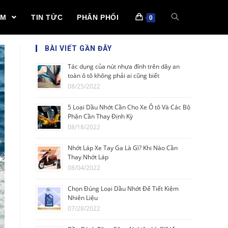
ẨM
TIN TỨC
PHÂN PHỐI
0
BÀI VIẾT GẦN ĐÂY
Tác dụng của nút nhựa đính trên dây an
toàn ô tô không phải ai cũng biết
08/25/2022
5 Loại Dầu Nhớt Cần Cho Xe Ô tô Và Các Bộ
Phận Cần Thay Định Kỳ
08/18/2022
Nhớt Láp Xe Tay Ga Là Gì? Khi Nào Cần
Thay Nhớt Láp
08/04/2022
Chọn Đúng Loại Dầu Nhớt Để Tiết Kiệm
Nhiên Liệu
07/28/2022