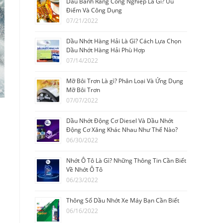
Dầu Bánh Răng Công Nghiệp Là Gì? Ưu
Điểm Và Công Dụng
07/21/2022
Dầu Nhớt Hàng Hải Là Gì? Cách Lựa Chọn
Dầu Nhớt Hàng Hải Phù Hợp
07/14/2022
Mỡ Bôi Trơn Là gì? Phân Loại Và Ứng Dụng
Mỡ Bôi Trơn
07/07/2022
D
Dầu Nhớt Động Cơ Diesel Và Dầu Nhớt
Động Cơ Xăng Khác Nhau Như Thế Nào?
06/30/2022
Nhớt Ô Tô Là Gì? Những Thông Tin Cần Biết
Về Nhớt Ô Tô
06/23/2022
Thông Số Dầu Nhớt Xe Máy Bạn Cần Biết
06/16/2022