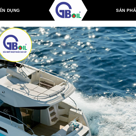
ỂN DỤNG
SẢN PH