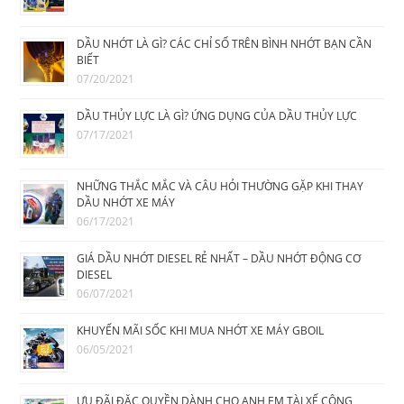
DẦU NHỚT LÀ GÌ? CÁC CHỈ SỐ TRÊN BÌNH NHỚT BẠN CẦN
BIẾT
07/20/2021
DẦU THỦY LỰC LÀ GÌ? ỨNG DỤNG CỦA DẦU THỦY LỰC
07/17/2021
NHỮNG THẮC MẮC VÀ CÂU HỎI THƯỜNG GẶP KHI THAY
DẦU NHỚT XE MÁY
06/17/2021
GIÁ DẦU NHỚT DIESEL RẺ NHẤT – DẦU NHỚT ĐỘNG CƠ
DIESEL
06/07/2021
KHUYẾN MÃI SỐC KHI MUA NHỚT XE MÁY GBOIL
06/05/2021
ƯU ĐÃI ĐẶC QUYỀN DÀNH CHO ANH EM TÀI XẾ CÔNG