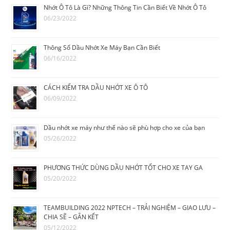
Nhớt Ô Tô Là Gì? Những Thông Tin Cần Biết Về Nhớt Ô Tô
06/23/2022
Thông Số Dầu Nhớt Xe Máy Bạn Cần Biết
06/16/2022
CÁCH KIỂM TRA DẦU NHỚT XE Ô TÔ
06/09/2022
Dầu nhớt xe máy như thế nào sẽ phù hợp cho xe của bạn
05/26/2022
PHƯƠNG THỨC DÙNG DẦU NHỚT TỐT CHO XE TAY GA
05/20/2022
TEAMBUILDING 2022 NPTECH – TRẢI NGHIỆM – GIAO LƯU –
CHIA SẼ – GẮN KẾT
05/12/2022