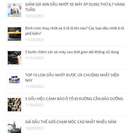
GIẢM GIÁ 40% DẦU NHỚT XE MÁY ÁP DỤNG THỨ 6,7 HÀNG
TUẦN
12/02/2021
Định mức thay nhớt xe ô tô là khi nào? Các loại dầu nhớt ô tô
phổ biến?
11/23/2021
5 bước chăm sóc xe máy sau thời gian dài không sử dụng
11/19/2021
TOP 10 LOẠI DẦU NHỚT ĐƯỢC ƯA CHUỘNG NHẤT HIỆN
NAY
11/09/2021
5 DẤU HIỆU CẢNH BÁO Ô TÔ ĐI ĐƯỜNG CẦN BẢO DƯỠNG
11/04/2021
GIÁ DẦU THẾ GIỚI CHẠM MÓC CAO NHẤT NHIỀU NĂM
10/28/2021