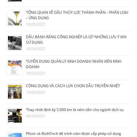
TỔNG QUAN VỀ DẦU THỦY LỰC THÀNH PHẦN – PHÂN LOẠI
– ỨNG DỤNG
10/25/2021
DẦU BÁNH RĂNG CÔNG NGHIỆP LÀ GÌ? NHỮNG LƯU Ý KHI
SỬ DỤNG
10/16/2021
TUYỂN DỤNG QUẢN LÝ KINH DOANH/ NHÂN VIÊN KINH
DOANH
10/15/2021
CÔNG DỤNG VÀ CÁCH LỰA CHỌN DẦU TRUYỀN NHIỆT
10/09/2021
Thay nhớt định kỳ 5.000 km là ném tiền cho ngành dịch vụ
09/24/2021
Pfizer và BioNTech đệ trình sớm được cấp phép sử dụng