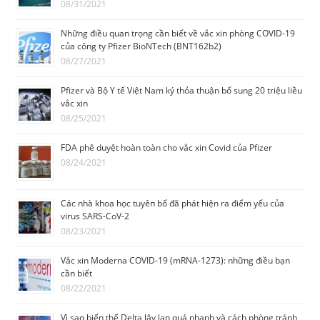
08/31/2021
Những điều quan trọng cần biết về vắc xin phòng COVID-19
của công ty Pfizer BioNTech (BNT162b2)
08/27/2021
Pfizer và Bộ Y tế Việt Nam ký thỏa thuận bổ sung 20 triệu liều
vắc xin
08/25/2021
FDA phê duyệt hoàn toàn cho vắc xin Covid của Pfizer
08/24/2021
Các nhà khoa học tuyêп bố đã phát hiện ra điểm yếu của
virus SARS-CoV-2
08/23/2021
Vắc xin Moderna COVID-19 (mRNA-1273): những điều bạn
cần biết
08/22/2021
Vì sao biến thể Delta lây lan quá nhanh và cách phòng tránh