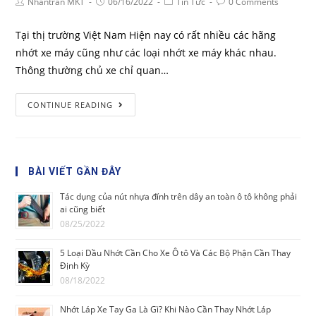
Nhantran MKT
06/16/2022
Tin Tức
0 Comments
Tại thị trường Việt Nam Hiện nay có rất nhiều các hãng
nhớt xe máy cũng như các loại nhớt xe máy khác nhau.
Thông thường chủ xe chỉ quan…
CONTINUE READING
BÀI VIẾT GẦN ĐÂY
Tác dụng của nút nhựa đính trên dây an toàn ô tô không phải
ai cũng biết
08/25/2022
5 Loại Dầu Nhớt Cần Cho Xe Ô tô Và Các Bộ Phận Cần Thay
Định Kỳ
08/18/2022
Nhớt Láp Xe Tay Ga Là Gì? Khi Nào Cần Thay Nhớt Láp