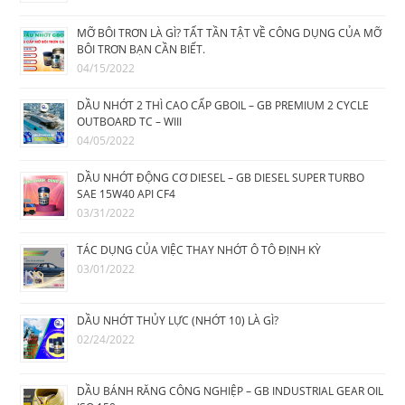
MỠ BÔI TRƠN LÀ GÌ? TẤT TẦN TẬT VỀ CÔNG DỤNG CỦA MỠ
BÔI TRƠN BẠN CẦN BIẾT.
04/15/2022
DẦU NHỚT 2 THÌ CAO CẤP GBOIL – GB PREMIUM 2 CYCLE
OUTBOARD TC – WIII
04/05/2022
DẦU NHỚT ĐỘNG CƠ DIESEL – GB DIESEL SUPER TURBO
SAE 15W40 API CF4
03/31/2022
TÁC DỤNG CỦA VIỆC THAY NHỚT Ô TÔ ĐỊNH KỲ
03/01/2022
DẦU NHỚT THỦY LỰC (NHỚT 10) LÀ GÌ?
02/24/2022
DẦU BÁNH RĂNG CÔNG NGHIỆP – GB INDUSTRIAL GEAR OIL