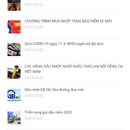
06/17/2020
CHƯƠNG TRÌNH MUA NHỚT TẶNG BẢO HIỂM XE MÁY
05/17/2020
Dịch COVID-19 ngày 11-3: WHO tuyên bố đại dịch
03/12/2020
CÁC HÃNG DẦU NHỚT NHẬP KHẨU THÁI LAN NỔI TIẾNG TẠI
VIỆT NAM
03/06/2020
Dầu nhớt GB OIL Vào đường đua mới
03/05/2020
Triển vọng giá dầu năm 2020
03/04/2020