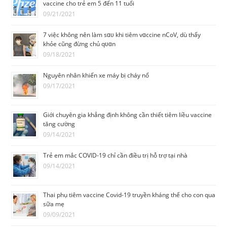
vaccine cho trẻ em 5 đến 11 tuổi
09/21/2021
7 việc không nên làm sɑᴜ khi tiêm vɑccine nCoV, dù thấy
khỏe cũng đừng chủ qᴜɑn
09/18/2021
Nguyên nhân khiến xe máy bị cháy nổ
09/17/2021
Giới chuyên gia khẳng định không cần thiết tiêm liều vaccine
tăng cường
09/14/2021
Trẻ em mắc COVID-19 chỉ cần điều trị hỗ trợ tại nhà
09/14/2021
Thai phụ tiêm vaccine Covid-19 truyền kháng thể cho con qua
sữa mẹ
09/09/2021