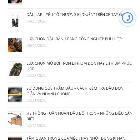
DẦU LAP – YẾU TỐ THƯỜNG BỊ “QUÊN” TRÊN XE TAY GA
08/25/2020
LỰA CHỌN DẦU BÁNH RĂNG CÔNG NGHIỆP PHÙ HỢP
08/10/2020
LỰA CHỌN MỠ BÔI TRƠN LITHIUM ĐƠN HAY LITHIUM PHỨC
HỢP
07/28/2020
SỬ DỤNG QUE THĂM DẦU – CÁCH KIỂM TRA DẦU ĐƠN
GIẢN VÀ NHANH CHÓNG
07/21/2020
HỆ THỐNG TUẦN HOÀN DẦU BÔI TRƠN – NHỮNG ĐIỀU CẦN
BIẾT
07/14/2020
TẦM QUAN TRỌNG CỦA VIỆC THAY NHỚT ĐÚNG KÌ HẠN