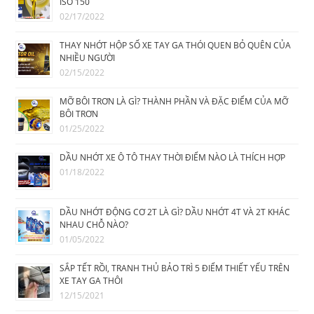
ISO 150
02/17/2022
THAY NHỚT HỘP SỐ XE TAY GA THÓI QUEN BỎ QUÊN CỦA
NHIỀU NGƯỜI
02/15/2022
MỠ BÔI TRƠN LÀ GÌ? THÀNH PHẦN VÀ ĐẶC ĐIỂM CỦA MỠ
BÔI TRƠN
01/25/2022
DẦU NHỚT XE Ô TÔ THAY THỜI ĐIỂM NÀO LÀ THÍCH HỢP
01/18/2022
DẦU NHỚT ĐỘNG CƠ 2T LÀ GÌ? DẦU NHỚT 4T VÀ 2T KHÁC
NHAU CHỖ NÀO?
01/05/2022
SẮP TẾT RỒI, TRANH THỦ BẢO TRÌ 5 ĐIỂM THIẾT YẾU TRÊN
XE TAY GA THÔI
12/15/2021