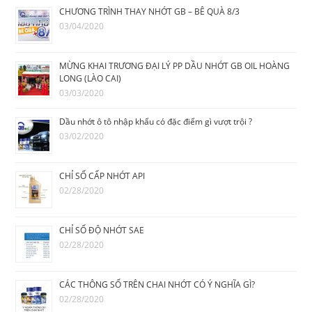
CHƯƠNG TRÌNH THAY NHỚT GB – BÊ QUÀ 8/3
03/04/2020
MỪNG KHAI TRƯƠNG ĐẠI LÝ PP DẦU NHỚT GB OIL HOÀNG
LONG (LÀO CAI)
03/03/2020
Dầu nhớt ô tô nhập khẩu có đặc điểm gì vượt trội ?
03/02/2020
CHỈ SỐ CẤP NHỚT API
02/28/2020
CHỈ SỐ ĐỘ NHỚT SAE
02/28/2020
CÁC THÔNG SỐ TRÊN CHAI NHỚT CÓ Ý NGHĨA GÌ?
02/28/2020