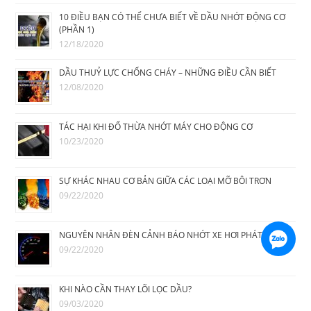
10 ĐIỀU BẠN CÓ THỂ CHƯA BIẾT VỀ DẦU NHỚT ĐỘNG CƠ
(PHẦN 1)
12/18/2020
DẦU THUỶ LỰC CHỐNG CHÁY – NHỮNG ĐIỀU CẦN BIẾT
12/08/2020
TÁC HẠI KHI ĐỔ THỪA NHỚT MÁY CHO ĐỘNG CƠ
10/23/2020
SỰ KHÁC NHAU CƠ BẢN GIỮA CÁC LOẠI MỠ BÔI TRƠN
09/22/2020
NGUYÊN NHÂN ĐÈN CẢNH BÁO NHỚT XE HƠI PHÁT SÁNG
09/22/2020
KHI NÀO CẦN THAY LÕI LỌC DẦU?
09/03/2020