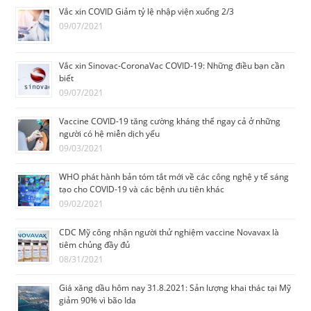
Vắc xin COVID Giảm tỷ lệ nhập viện xuống 2/3
09/07/2021
Vắc xin Sinovac-CoronaVac COVID-19: Những điều bạn cần
biết
09/07/2021
Vaccine COVID-19 tăng cường kháng thể ngay cả ở những
người có hệ miễn dịch yếu
09/03/2021
WHO phát hành bản tóm tắt mới về các công nghệ y tế sáng
tạo cho COVID-19 và các bệnh ưu tiên khác
09/02/2021
CDC Mỹ công nhận người thử nghiệm vaccine Novavax là
tiêm chủng đầy đủ
08/31/2021
Giá xăng dầu hôm nay 31.8.2021: Sản lượng khai thác tại Mỹ
giảm 90% vì bão Ida