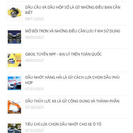
DẦU CẦU VÀ DẦU HỘP SỐ LÀ GÌ? NHỮNG ĐIỀU BẠN CẦN
BIẾT
08/11/2021
MỠ BÔI TRƠN VÀ NHỮNG ĐIỀU CẦN LƯU Ý KHI SỬ DỤNG
08/05/2021
GBOIL TUYỂN NPP – ĐẠI LÝ TRÊN TOÀN QUỐC
08/05/2021
DẦU NHỚT HÀNG HẢI LÀ GÌ? CÁCH LỰA CHỌN DẦU PHÙ
HỢP
07/31/2021
DẦU THỦY LỰC 68 LÀ GÌ? CÔNG DỤNG VÀ THÀNH PHẦN
07/30/2021
TIÊU CHÍ LỰA CHỌN DẦU NHỚT CHO XE Ô TÔ
07/22/2021