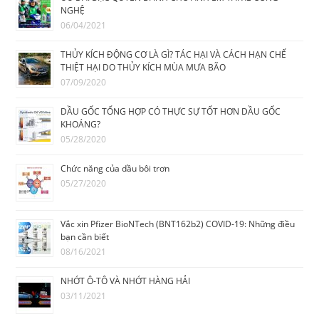
NGHỆ
06/04/2021
THỦY KÍCH ĐỘNG CƠ LÀ GÌ? TÁC HẠI VÀ CÁCH HẠN CHẾ
THIỆT HẠI DO THỦY KÍCH MÙA MƯA BÃO
07/09/2020
DẦU GỐC TỔNG HỢP CÓ THỰC SỰ TỐT HƠN DẦU GỐC
KHOÁNG?
05/28/2020
Chức năng của dầu bôi trơn
05/27/2020
Vắc xin Pfizer BioNTech (BNT162b2) COVID-19: Những điều
bạn cần biết
08/16/2021
NHỚT Ô-TÔ VÀ NHỚT HÀNG HẢI
03/11/2021